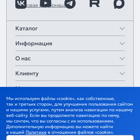
Правовая информация
Каталог
Информация
О нас
Клиенту
Мои закладки
Мы используем файлы «cookie», как собственные,
так и третьих сторон, для улучшения пользования сайтом
и нашими услугами, путем анализа навигации по нашему
веб-сайту. Если вы продолжите навигацию по нему,
мы сочтем, что вы согласны с их использованием.
Дополнительную информацию вы можете найти
в нашей
Политике
в отношении файлов «cookie».