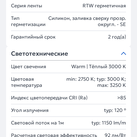
Серия ленты
RTW герметичная
Тип
Силикон, заливка сверху прозр.
герметизации
округл. - SE
Гарантийный срок
2 год(а)
Светотехнические
Цвет свечения
Warm | Тёплый 3000 K
Цветовая
min: 2750 K; typ: 3000 K;
температура
max: 3250 K
Индекс цветопередачи CRI (Ra)
>85
Угол излучения
typ: 120 °
Световой поток на 1м
typ: 1150 lm/m
Расчетная световая эффективность
92 лм/Вт