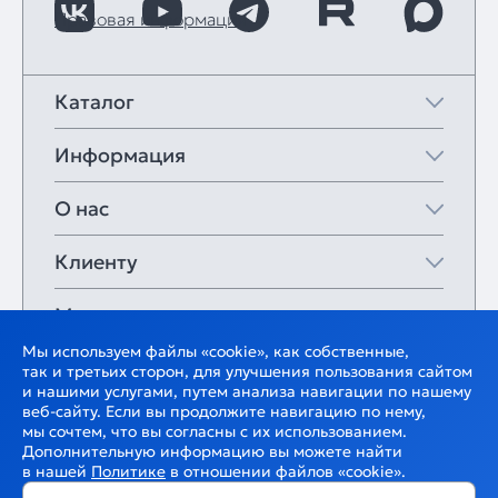
Правовая информация
Каталог
Информация
О нас
Клиенту
Мои закладки
Мы используем файлы «cookie», как собственные,
так и третьих сторон, для улучшения пользования сайтом
и нашими услугами, путем анализа навигации по нашему
веб-сайту. Если вы продолжите навигацию по нему,
мы сочтем, что вы согласны с их использованием.
Дополнительную информацию вы можете найти
в нашей
Политике
в отношении файлов «cookie».