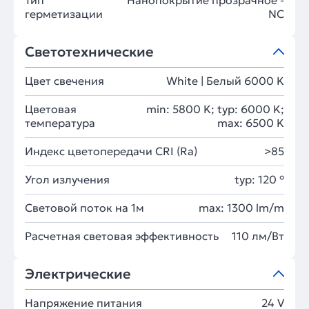
Тип
Нанопокрытие прозрачное -
герметизации
NC
Светотехнические
Цвет свечения
White | Белый 6000 K
Цветовая
min: 5800 K; typ: 6000 K;
температура
max: 6500 K
Индекс цветопередачи CRI (Ra)
>85
Угол излучения
typ: 120 °
Световой поток на 1м
max: 1300 lm/m
Расчетная световая эффективность
110 лм/Вт
Электрические
Напряжение питания
24 V