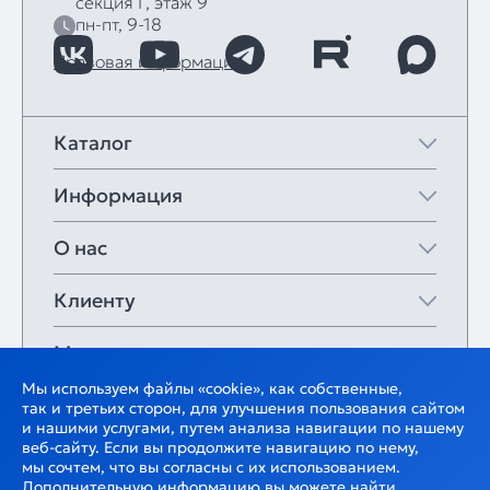
секция Г, этаж 9
пн-пт, 9-18
Правовая информация
Каталог
Информация
О нас
Клиенту
Мои закладки
Мы используем файлы «cookie», как собственные,
так и третьих сторон, для улучшения пользования сайтом
и нашими услугами, путем анализа навигации по нашему
веб-сайту. Если вы продолжите навигацию по нему,
мы сочтем, что вы согласны с их использованием.
Дополнительную информацию вы можете найти