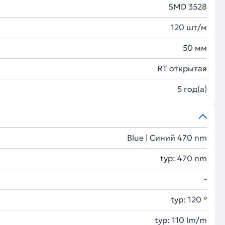
SMD 3528
120 шт/м
50 мм
RT открытая
5 год(а)
Blue | Синий 470 nm
typ: 470 nm
-
typ: 120 °
typ: 110 lm/m