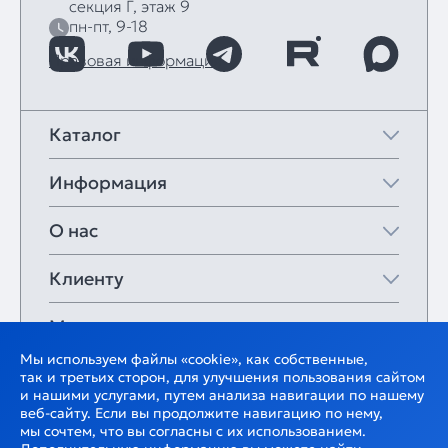
секция Г, этаж 9
пн-пт, 9-18
Правовая информация
Каталог
Информация
О нас
Клиенту
Мои закладки
Мы используем файлы «cookie», как собственные,
так и третьих сторон, для улучшения пользования сайтом
и нашими услугами, путем анализа навигации по нашему
веб-сайту. Если вы продолжите навигацию по нему,
мы сочтем, что вы согласны с их использованием.