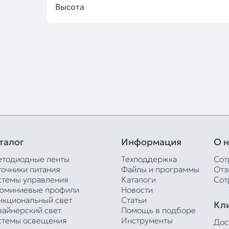
Высота
талог
Информация
О н
етодиодные ленты
Техподдержка
Сот
точники питания
Файлы и программы
Отз
стемы управления
Каталоги
Сот
юминиевые профили
Новости
нкциональный свет
Статьи
Кл
зайнерский свет
Помощь в подборе
стемы освещения
Инструменты
Дос