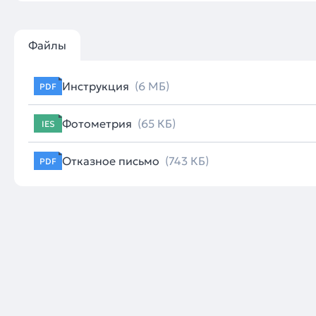
Файлы
Инструкция
(6 МБ)
PDF
Фотометрия
(65 КБ)
IES
Отказное письмо
(743 КБ)
PDF