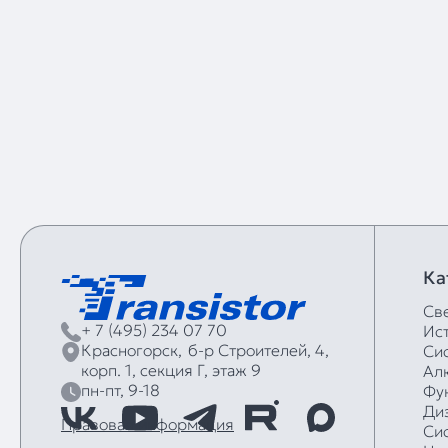
Ка
Св
+ 7 (495) 234 07 70
Ис
Красногорск,
б‑р Строителей, 4,
Си
корп. 1, секция Г, этаж 9
Ал
пн-пт, 9-18
Фу
Ди
Правовая информация
Си