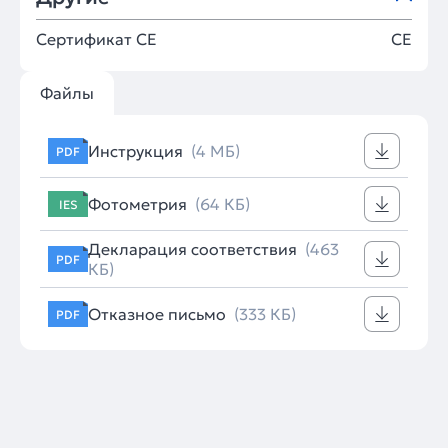
Сертификат CE
CE
Файлы
Инструкция
(4 МБ)
PDF
Фотометрия
(64 КБ)
IES
Декларация соответствия
(463
PDF
КБ)
Отказное письмо
(333 КБ)
PDF