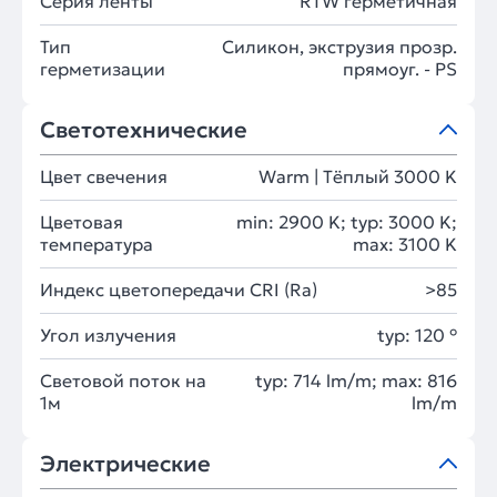
Серия ленты
RTW герметичная
Тип
Силикон, экструзия прозр.
герметизации
прямоуг. - PS
Светотехнические
Цвет свечения
Warm | Тёплый 3000 K
Цветовая
min: 2900 K; typ: 3000 K;
температура
max: 3100 K
Индекс цветопередачи CRI (Ra)
>85
Угол излучения
typ: 120 °
Световой поток на
typ: 714 lm/m; max: 816
1м
lm/m
Электрические