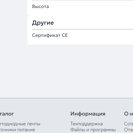
Высота
Другие
Сертификат CE
талог
Информация
О н
етодиодные ленты
Техподдержка
Сот
точники питания
Файлы и программы
Отз