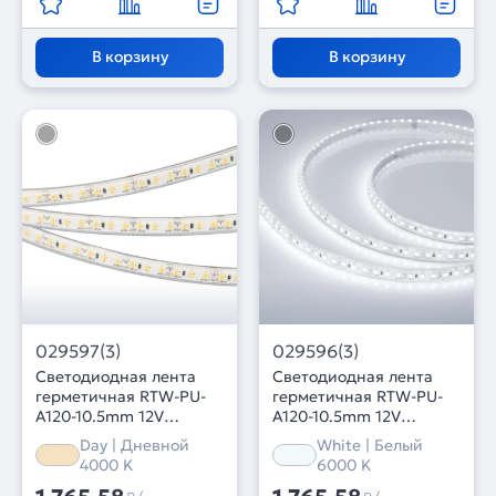
В корзину
В корзину
029597(3)
029596(3)
Светодиодная лента
Светодиодная лента
герметичная RTW-PU-
герметичная RTW-PU-
A120-10.5mm 12V
A120-10.5mm 12V
Day4000 (16.8 W/m,
White6000 (16.8 W/m,
Day | Дневной
White | Белый
IP68, Wire 2m, 5m)
IP68, Wire 2m, 5m)
4000 K
6000 K
(Arlight, -)
(Arlight, -)