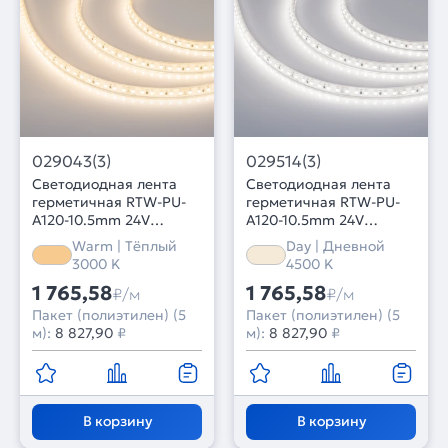
029043(3)
029514(3)
Светодиодная лента
Светодиодная лента
герметичная RTW-PU-
герметичная RTW-PU-
A120-10.5mm 24V
A120-10.5mm 24V
Warm3000 (16.8 W/m,
Day4500 (16.8 W/m,
Warm | Тёплый
Day | Дневной
IP68, Wire 2m, 5m)
IP68, Wire 2m, 5m)
3000 K
4500 K
(Arlight, -)
(Arlight, -)
1 765,58
1 765,58
₽/м
₽/м
Пакет (полиэтилен) (5
Пакет (полиэтилен) (5
м):
8 827,90
₽
м):
8 827,90
₽
В корзину
В корзину