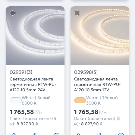
029391(3)
029598(3)
Светодиодная лента
Светодиодная лента
герметичная RTW-PU-
герметичная RTW-PU-
A120-10.5mm 24V
A120-10.5mm 12V
White6000 (16.8 W/m,
Warm3000 (16.8 W/m,
White | Белый
Warm | Тёплый
IP68, Wire 2m, 5m)
IP68, Wire 2m, 5m)
6000 K
3000 K
(Arlight, -)
(Arlight, -)
1 765,58
1 765,58
₽/м
₽/м
Пакет (полиэтилен) (5
Пакет (полиэтилен) (5
м):
8 827,90
₽
м):
8 827,90
₽