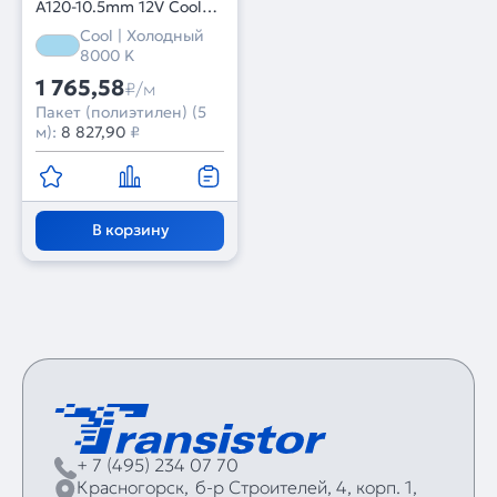
A120-10.5mm 12V Cool
8K (16.8 W/m, IP68,
Cool | Холодный
Wire 2m, 5m) (Arlight, -)
8000 K
1 765,58
₽/м
Пакет (полиэтилен) (5
м):
8 827,90
₽
В корзину
+ 7 (495) 234 07 70
Красногорск,
б‑р Строителей, 4, корп. 1,