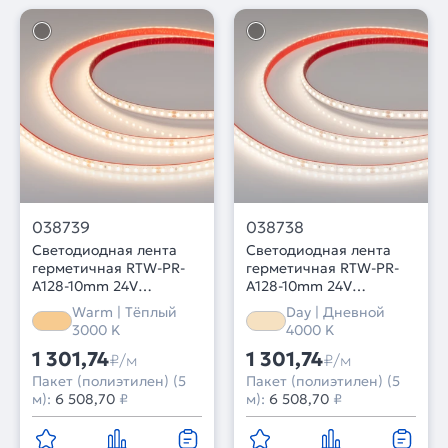
038739
038738
Светодиодная лента
Светодиодная лента
герметичная RTW-PR-
герметичная RTW-PR-
A128-10mm 24V
A128-10mm 24V
Warm3000 (9.6 W/m,
Day4000 (9.6 W/m, IP66,
Warm | Тёплый
Day | Дневной
IP66, 2835, 5m) (Arlight,
2835, 5m) (Arlight,
3000 K
4000 K
высок.эфф.150 лм/Вт)
высок.эфф.150 лм/Вт)
1 301,74
1 301,74
₽/м
₽/м
Пакет (полиэтилен) (5
Пакет (полиэтилен) (5
м):
6 508,70
₽
м):
6 508,70
₽