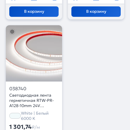
В корзину
В корзину
038740
Светодиодная лента
герметичная RTW-PR-
A128-10mm 24V
White6000 (9.6 W/m,
White | Белый
IP66, 2835, 5m) (Arlight,
6000 K
высок.эфф.150 лм/Вт)
1 301,74
₽/м