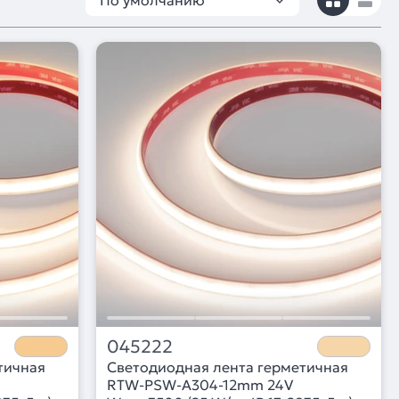
По умолчанию
045222
тичная
Светодиодная лента герметичная
RTW-PSW-A304-12mm 24V