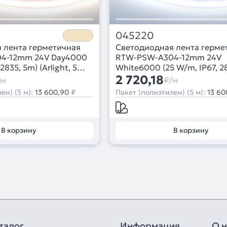
045220
 лента герметичная
Светодиодная лента герме
4-12mm 24V Day4000
RTW-PSW-A304-12mm 24V
2835, 5m) (Arlight, 5
White6000 (25 W/m, IP67, 2
(Arlight, 5 лет)
2 720,18
/м
₽/м
ен) (5 м):
13 600,90
₽
Пакет (полиэтилен) (5 м):
13 60
В корзину
В корзину
талог
Информация
О н