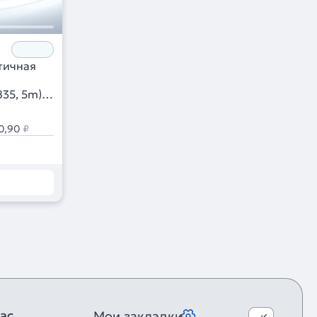
тичная
835, 5m)
0,90
₽
ас
Мои закладки