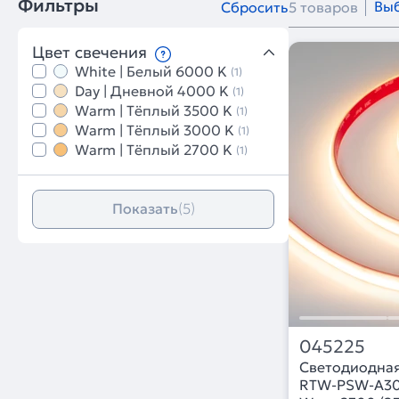
Фильтры
Выб
Сбросить
5 товаров
Цвет свечения
White | Белый 6000 K
(1)
Day | Дневной 4000 K
(1)
Warm | Тёплый 3500 K
(1)
Warm | Тёплый 3000 K
(1)
Warm | Тёплый 2700 K
(1)
Показать
(5)
045225
Светодиодная
RTW-PSW-A30