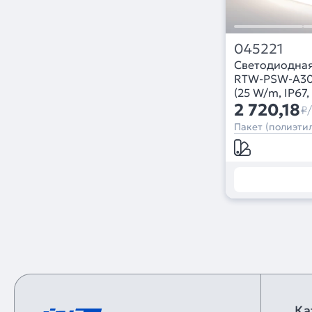
045221
Светодиодная
RTW-PSW-A30
(25 W/m, IP67, 
лет)
2 720,18
₽
Пакет (полиэтил
Ка