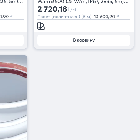
35, 5m)
Warm3500 (25 W/m, IP67, 2835, 5m)
(Arlight, 5 лет)
2 720,18
₽/м
0,90
₽
Пакет (полиэтилен) (5 м):
13 600,90
₽
В корзину