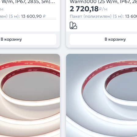
W/m, IP67, 2835, 5m)
Warm3000 (25 W/m, IP67, 28
(Arlight, 5 лет)
2 720,18
/м
₽/м
ен) (5 м):
13 600,90
₽
Пакет (полиэтилен) (5 м):
13 60
В корзину
В корзину