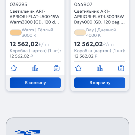
039295
044907
Светильник ART-
Светильник ART-
APRIORI-FLAT-L500-15W
APRIORI-FLAT-L500-15W
Warm3000 (GD, 120 deg,
Day4000 (GD, 120 deg,
48V) (Arlight, IP20
48V) (Arlight, IP20
Warm | Тёплый
Day | Дневной
Металл, 3 года)
Металл, 3 года)
3000 K
4000 K
12 562,02
12 562,02
₽/шт
₽/шт
Коробка (картон) (1 шт):
Коробка (картон) (1 шт):
12 562,02
₽
12 562,02
₽
В корзину
В корзину