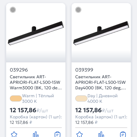
039296
039399
Светильник ART-
Светильник ART-
APRIORI-FLAT-L500-15W
APRIORI-FLAT-L500-15W
Warm3000 (BK, 120 deg,
Day4000 (BK, 120 deg,
48V) (Arlight, IP20
48V) (Arlight, IP20
Warm | Тёплый
Day | Дневной
Металл, 3 года)
Металл, 3 года)
3000 K
4000 K
12 157,86
12 157,86
₽/шт
₽/шт
Коробка (картон) (1 шт):
Коробка (картон) (1 шт):
12 157,86
₽
12 157,86
₽