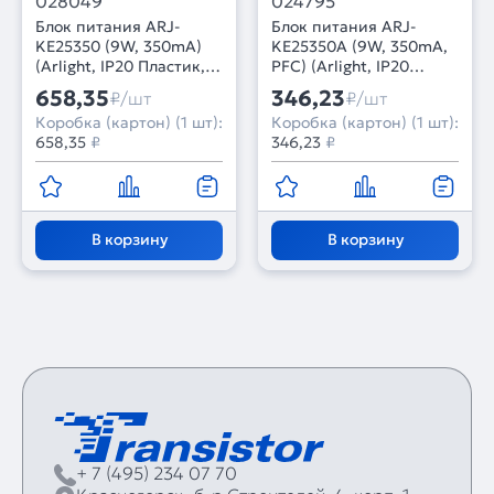
028049
024795
Блок питания ARJ-
Блок питания ARJ-
KE25350 (9W, 350mA)
KE25350A (9W, 350mA,
(Arlight, IP20 Пластик, 5
PFC) (Arlight, IP20
лет)
Пластик, 5 лет)
658,35
346,23
₽/шт
₽/шт
Коробка (картон) (1 шт):
Коробка (картон) (1 шт):
658,35
₽
346,23
₽
В корзину
В корзину
+ 7 (495) 234 07 70