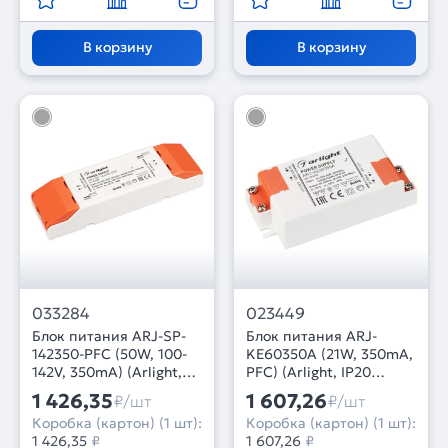
В корзину
В корзину
033284
023449
Блок питания ARJ-SP-
Блок питания ARJ-
142350-PFC (50W, 100-
KE60350A (21W, 350mA,
142V, 350mA) (Arlight,
PFC) (Arlight, IP20
IP20 Пластик, 5 лет)
Пластик, 5 лет)
1 426,35
1 607,26
₽/шт
₽/шт
Коробка (картон) (1 шт):
Коробка (картон) (1 шт):
1 426,35
₽
1 607,26
₽