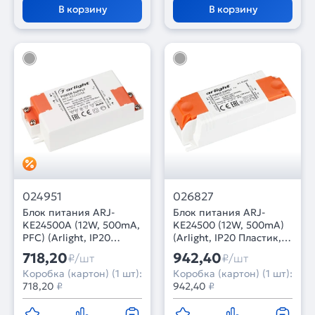
В корзину
В корзину
024951
026827
Блок питания ARJ-
Блок питания ARJ-
KE24500A (12W, 500mA,
KE24500 (12W, 500mA)
PFC) (Arlight, IP20
(Arlight, IP20 Пластик, 5
Пластик, 5 лет)
лет)
718,20
942,40
₽/шт
₽/шт
Коробка (картон) (1 шт):
Коробка (картон) (1 шт):
718,20
₽
942,40
₽