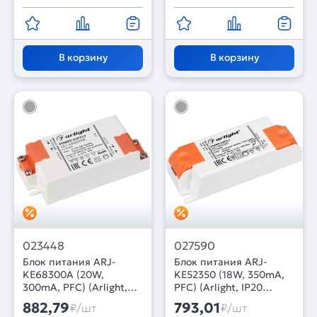
В корзину
В корзину
023448
027590
Блок питания ARJ-
Блок питания ARJ-
KE68300A (20W,
KE52350 (18W, 350mA,
300mA, PFC) (Arlight,
PFC) (Arlight, IP20
IP20 Пластик, 5 лет)
Пластик, 5 лет)
882,79
793,01
₽/шт
₽/шт