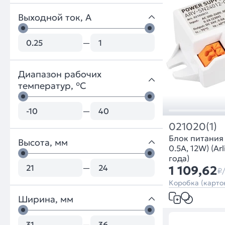
Выходной ток, A
—
Диапазон рабочих
температур, °C
—
021020(1)
Блок питания
Высота, мм
0.5A, 12W) (Ar
года)
—
1 109,62
₽
Коробка (картон
Ширина, мм
—