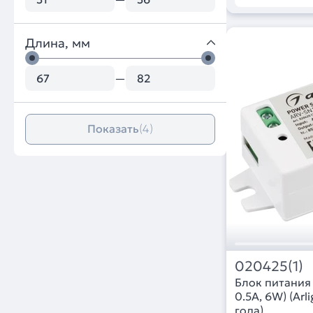
Длина, мм
—
Показать
(4)
020425(1)
Блок питания
0.5A, 6W) (Arl
года)