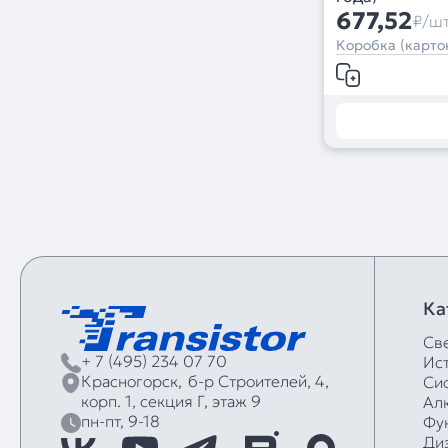
677,52
₽/ш
Коробка (картон
Ка
Св
+ 7 (495) 234 07 70
Ис
Красногорск,
б‑р Строителей, 4,
Си
корп. 1, секция Г, этаж 9
Ал
пн-пт, 9-18
Фу
Ди