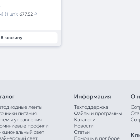
т
) (1 шт):
677,52
₽
В корзину
талог
Информация
О н
етодиодные ленты
Техподдержка
Сот
точники питания
Файлы и программы
Отз
стемы управления
Каталоги
Сот
юминиевые профили
Новости
нкциональный свет
Статьи
Кл
зайнерский свет
Помощь в подборе