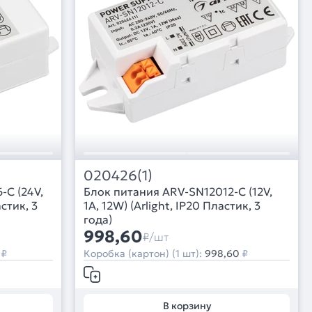
020426(1)
-C (24V,
Блок питания ARV-SN12012-C (12V,
астик, 3
1A, 12W) (Arlight, IP20 Пластик, 3
года)
998,60
₽/шт
₽
Коробка (картон) (1 шт):
998,60
₽
В корзину