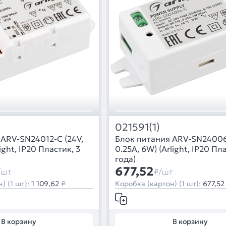
021591(1)
 ARV-SN24012-C (24V,
Блок питания ARV-SN24006
light, IP20 Пластик, 3
0.25A, 6W) (Arlight, IP20 Пл
года)
677,52
/шт
₽/шт
) (1 шт):
1 109,62
₽
Коробка (картон) (1 шт):
677,52
В корзину
В корзину