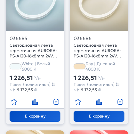
036685
036686
Светодиодная лента
Светодиодная лента
герметичная AURORA-
герметичная AURORA-
PS-A120-16x8mm 24V
PS-A120-16x8mm 24V
White6000 (10 W/m,
Day4000 (10 W/m, IP65,
White | Белый
Day | Дневной
IP65, 2835, 5m) (Arlight,
2835, 5m) (Arlight,
6000 K
4000 K
Силикон, 2 года)
Силикон, 2 года)
1 226,51
1 226,51
₽/м
₽/м
Пакет (полиэтилен) (5
Пакет (полиэтилен) (5
м):
6 132,55
₽
м):
6 132,55
₽
В корзину
В корзину