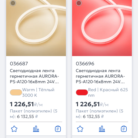
036687
036696
Светодиодная лента
Светодиодная лента
герметичная AURORA-
герметичная AURORA-
PS-A120-16x8mm 24V
PS-A120-16x8mm 24V
Warm3000 (10 W/m,
Red (10 W/m, IP65, 2835,
Warm | Тёплый
Red | Красный 625
IP65, 2835, 5m) (Arlight,
5m) (Arlight, Силикон, 2
3000 K
nm
Силикон, 2 года)
года)
1 226,51
1 226,51
₽/м
₽/м
Пакет (полиэтилен) (5
Пакет (полиэтилен) (5
м):
6 132,55
₽
м):
6 132,55
₽