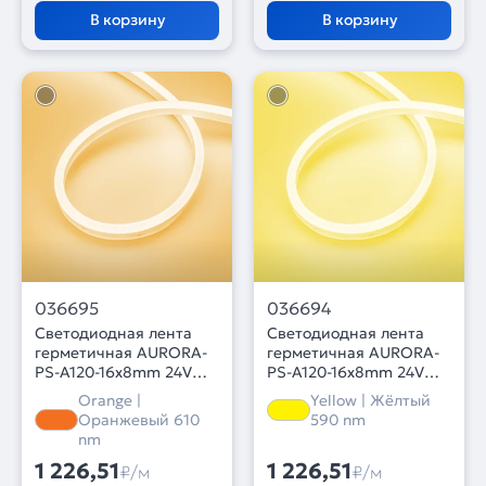
В корзину
В корзину
036695
036694
Светодиодная лента
Светодиодная лента
герметичная AURORA-
герметичная AURORA-
PS-A120-16x8mm 24V
PS-A120-16x8mm 24V
Amber (10 W/m, IP65,
Yellow (10 W/m, IP65,
Orange |
Yellow | Жёлтый
2835, 5m) (Arlight,
2835, 5m) (Arlight,
Оранжевый 610
590 nm
Силикон, 2 года)
Силикон, 2 года)
nm
1 226,51
1 226,51
₽/м
₽/м