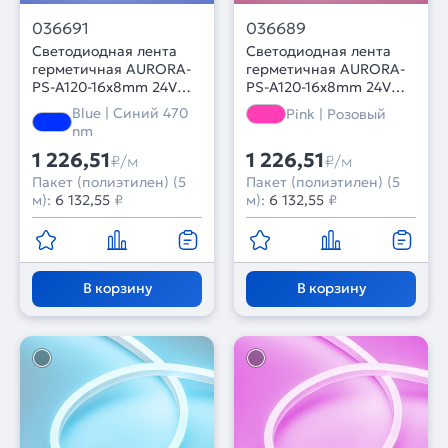
036691
036689
Светодиодная лента
Светодиодная лента
герметичная AURORA-
герметичная AURORA-
PS-A120-16x8mm 24V
PS-A120-16x8mm 24V
Blue (10 W/m, IP65,
Pink (10 W/m, IP65,
Blue | Синий 470
Pink | Розовый
2835, 5m) (Arlight,
2835, 5m) (Arlight,
nm
Силикон, 2 года)
Силикон, 2 года)
1 226,51
1 226,51
₽/м
₽/м
Пакет (полиэтилен) (5
Пакет (полиэтилен) (5
м):
6 132,55
₽
м):
6 132,55
₽
В корзину
В корзину