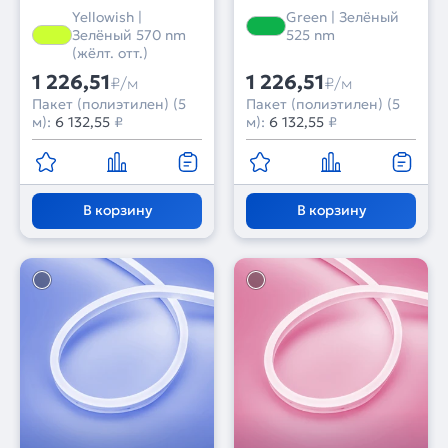
Lemon (10 W/m, IP65,
Green (10 W/m, IP65,
Yellowish |
Green | Зелёный
2835, 5m) (Arlight,
2835, 5m) (Arlight,
Зелёный 570 nm
525 nm
Силикон, 2 года)
Силикон, 2 года)
(жёлт. отт.)
1 226,51
1 226,51
₽/м
₽/м
Пакет (полиэтилен) (5
Пакет (полиэтилен) (5
м):
6 132,55
₽
м):
6 132,55
₽
В корзину
В корзину