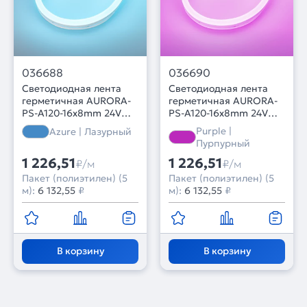
036688
036690
Светодиодная лента
Светодиодная лента
герметичная AURORA-
герметичная AURORA-
PS-A120-16x8mm 24V
PS-A120-16x8mm 24V
Azure (10 W/m, IP65,
Purple (10 W/m, IP65,
Purple |
Azure | Лазурный
2835, 5m) (Arlight,
2835, 5m) (Arlight,
Пурпурный
Силикон, 2 года)
Силикон, 2 года)
1 226,51
1 226,51
₽/м
₽/м
Пакет (полиэтилен) (5
Пакет (полиэтилен) (5
м):
6 132,55
₽
м):
6 132,55
₽
В корзину
В корзину