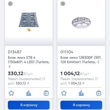
013487
011104
Блок линз STB 4
Блок линз 12B30DF (30°,
(130x60°, 4 LED) (Turlens,
12X Emitter) (Turlens, -)
-)
330,12
1 004,12
₽/шт
₽/шт
Пакет (полиэтилен) (1
Пакет (полиэтилен) (1
шт):
330,12
₽
шт):
1 004,12
₽
В корзину
В корзину