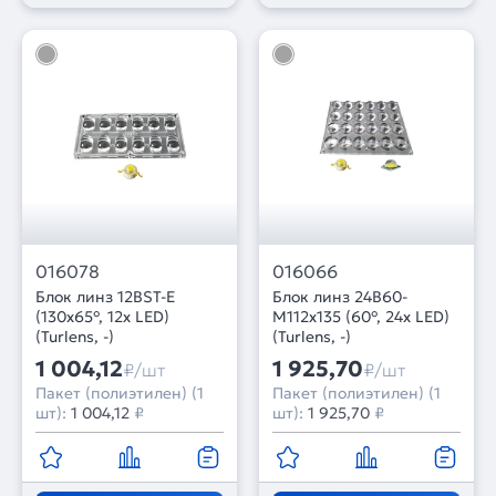
016078
016066
Блок линз 12BST-E
Блок линз 24B60-
(130x65°, 12x LED)
M112х135 (60°, 24x LED)
(Turlens, -)
(Turlens, -)
1 004,12
1 925,70
₽/шт
₽/шт
Пакет (полиэтилен) (1
Пакет (полиэтилен) (1
шт):
1 004,12
₽
шт):
1 925,70
₽