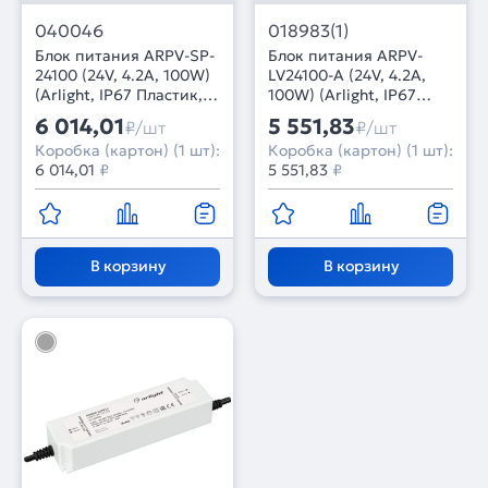
040046
018983(1)
Блок питания ARPV-SP-
Блок питания ARPV-
24100 (24V, 4.2A, 100W)
LV24100-A (24V, 4.2A,
(Arlight, IP67 Пластик, 5
100W) (Arlight, IP67
лет)
Пластик, 3 года)
6 014,01
5 551,83
₽/шт
₽/шт
Коробка (картон) (1 шт):
Коробка (картон) (1 шт):
6 014,01
₽
5 551,83
₽
В корзину
В корзину