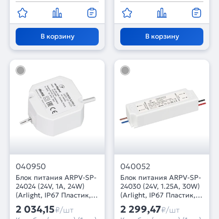
В корзину
В корзину
040950
040052
Блок питания ARPV-SP-
Блок питания ARPV-SP-
24024 (24V, 1A, 24W)
24030 (24V, 1.25A, 30W)
(Arlight, IP67 Пластик, 5
(Arlight, IP67 Пластик, 5
лет)
лет)
2 034,15
2 299,47
₽/шт
₽/шт