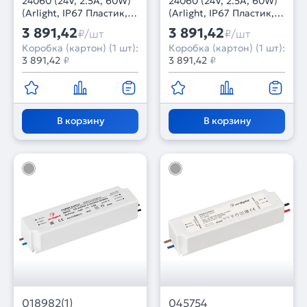
24060 (24V, 2.5A, 60W)
24060 (24V, 2.5A, 60W)
(Arlight, IP67 Пластик, 5
(Arlight, IP67 Пластик, 5
лет)
лет)
3 891,42
3 891,42
₽/шт
₽/шт
Коробка (картон) (1 шт):
Коробка (картон) (1 шт):
3 891,42
₽
3 891,42
₽
В корзину
В корзину
018982(1)
045754