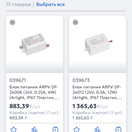
15 товаров
Выбрать все
039671
039673
Блок питания ARPV-SP-
Блок питания ARPV-SP-
24006 (24V, 0.25A, 6W)
24012 (24V, 0.5A, 12W)
(Arlight, IP67 Пластик, 5
(Arlight, IP67 Пластик, 5
лет)
лет)
883,39
1 365,63
₽/шт
₽/шт
Коробка (картон) (1 шт):
Коробка (картон) (1 шт):
883,39
₽
1 365,63
₽