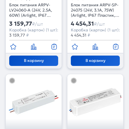
Блок питания ARPV-
Блок питания ARPV-SP-
LV24060-A (24V, 2.5A,
24075 (24V, 3.1A, 75W)
60W) (Arlight, IP67
(Arlight, IP67 Пластик, 5
Пластик, 3 года)
лет)
3 159,77
4 454,31
₽/шт
₽/шт
Коробка (картон) (1 шт):
Коробка (картон) (1 шт):
3 159,77
₽
4 454,31
₽
В корзину
В корзину