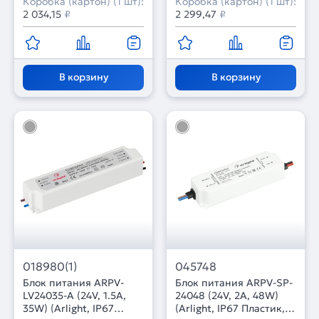
Коробка (картон) (1 шт):
Коробка (картон) (1 шт):
2 034,15
₽
2 299,47
₽
В корзину
В корзину
018980(1)
045748
Блок питания ARPV-
Блок питания ARPV-SP-
LV24035-A (24V, 1.5A,
24048 (24V, 2A, 48W)
35W) (Arlight, IP67
(Arlight, IP67 Пластик, 5