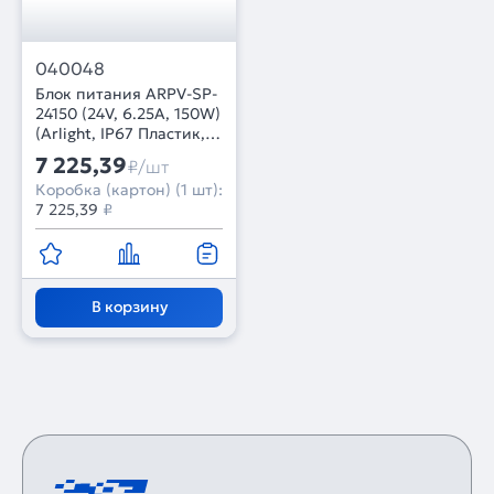
040048
Блок питания ARPV-SP-
24150 (24V, 6.25A, 150W)
(Arlight, IP67 Пластик, 5
лет)
7 225,39
₽/шт
Коробка (картон) (1 шт):
7 225,39
₽
В корзину