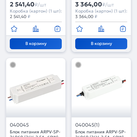
Пластик, 3 года)
лет)
2 541,40
3 364,00
₽/шт
₽/шт
Коробка (картон) (1 шт):
Коробка (картон) (1 шт):
2 541,40
₽
3 364,00
₽
В корзину
В корзину
040045
040045(1)
Блок питания ARPV-SP-
Блок питания ARPV-SP-