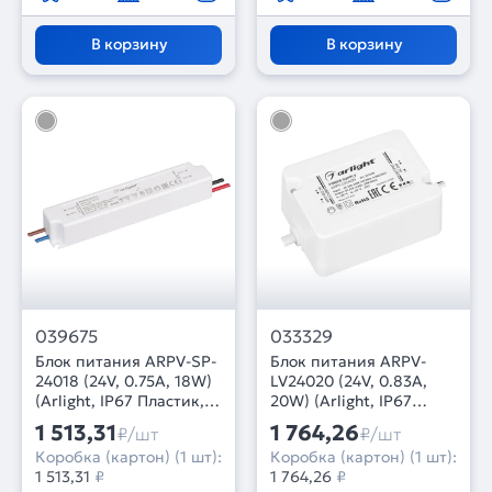
В корзину
В корзину
039675
033329
Блок питания ARPV-SP-
Блок питания ARPV-
24018 (24V, 0.75A, 18W)
LV24020 (24V, 0.83A,
(Arlight, IP67 Пластик, 5
20W) (Arlight, IP67
лет)
Пластик, 3 года)
1 513,31
1 764,26
₽/шт
₽/шт
Коробка (картон) (1 шт):
Коробка (картон) (1 шт):
1 513,31
₽
1 764,26
₽