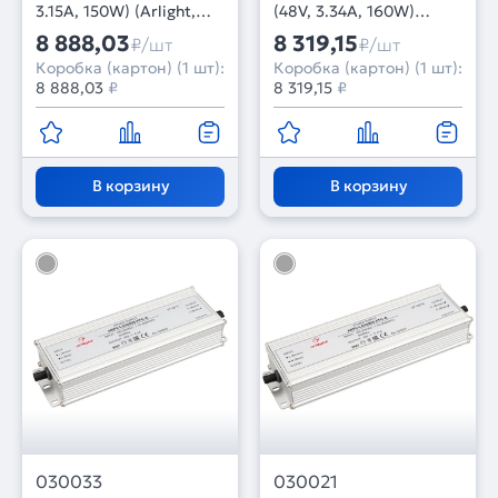
3.15A, 150W) (Arlight,
(48V, 3.34A, 160W)
IP67 Металл, 5 лет)
(Arlight, IP67 Металл, 5
8 888,03
8 319,15
₽/шт
₽/шт
лет)
Коробка (картон) (1 шт):
Коробка (картон) (1 шт):
8 888,03
₽
8 319,15
₽
В корзину
В корзину
030033
030021