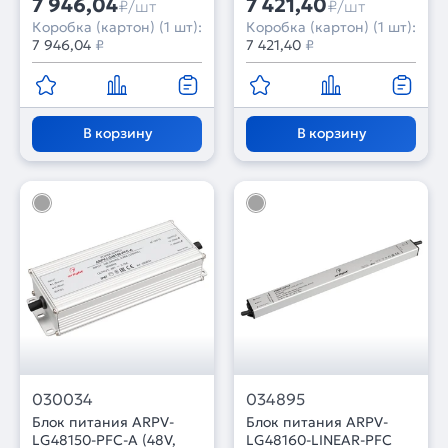
7 946,04
7 421,40
₽/шт
₽/шт
лет)
Коробка (картон) (1 шт):
Коробка (картон) (1 шт):
7 946,04
₽
7 421,40
₽
В корзину
В корзину
030034
034895
Блок питания ARPV-
Блок питания ARPV-
LG48150-PFC-A (48V,
LG48160-LINEAR-PFC