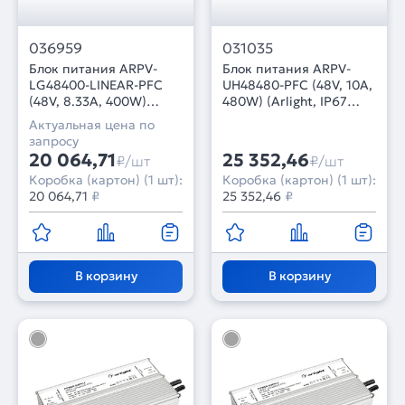
036959
031035
Блок питания ARPV-
Блок питания ARPV-
LG48400-LINEAR-PFC
UH48480-PFC (48V, 10A,
(48V, 8.33A, 400W)
480W) (Arlight, IP67
(Arlight, IP67 Металл, 5
Металл, 7 лет)
Актуальная цена по
лет)
запросу
20 064,71
25 352,46
₽/шт
₽/шт
Коробка (картон) (1 шт):
Коробка (картон) (1 шт):
20 064,71
₽
25 352,46
₽
В корзину
В корзину