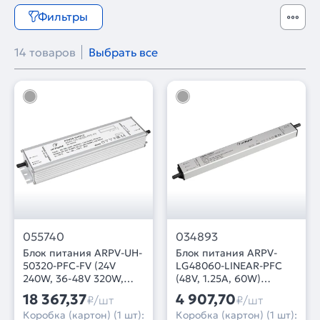
Фильтры
14 товаров
Выбрать все
055740
034893
Блок питания ARPV-UH-
Блок питания ARPV-
50320-PFC-FV (24V
LG48060-LINEAR-PFC
240W, 36-48V 320W,
(48V, 1.25A, 60W)
10A) (Arlight, IP67
(Arlight, IP67 Металл, 5
18 367,37
4 907,70
₽/шт
₽/шт
Металл, 7 лет)
лет)
Коробка (картон) (1 шт):
Коробка (картон) (1 шт):