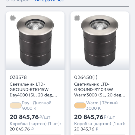
033578
026450(1)
Светильник LTD-
Светильник LTD-
GROUND-R110-15W
GROUND-R110-15W
Day4000 (SL, 20 deg,
Warm3000 (SL, 20 deg,
230V) (Arlight, IP67
230V) (Arlight, IP67
Day | Дневной
Warm | Тёплый
Металл, 3 года)
Металл, 3 года)
4000 K
3000 K
20 845,76
20 845,76
₽/шт
₽/шт
Коробка (картон) (1 шт):
Коробка (картон) (1 шт):
20 845,76
₽
20 845,76
₽