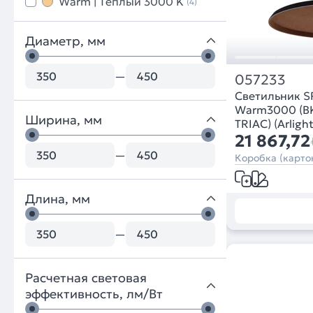
Warm | Тёплый 3000 K
(4)
Диаметр, мм
—
057233
Светильник 
Warm3000 (BK-
Ширина, мм
TRIAC) (Arligh
21 867,72
—
Коробка (картон
Длина, мм
—
Расчетная световая
эффективность, лм/Вт