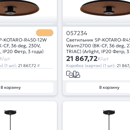
057234
SP-KOTARO-R450-12W
Светильник SP-KOTARO-R4
CF, 36 deg, 230V,
Warm2700 (BK-CF, 36 deg, 2
t, IP20 Фетр, 3 года)
TRIAC) (Arlight, IP20 Фетр, 3
21 867,72
₽/шт
₽/шт
) (1 шт):
21 867,72
₽
Коробка (картон) (1 шт):
21 867
В корзину
В корзину