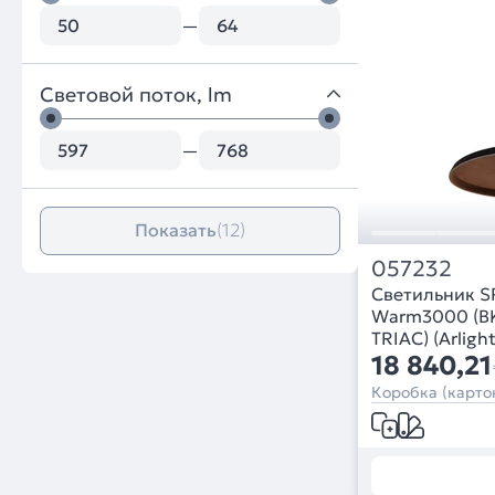
—
Световой поток, lm
—
Показать
(12)
057232
Светильник 
Warm3000 (BK-
TRIAC) (Arligh
18 840,21
Коробка (картон