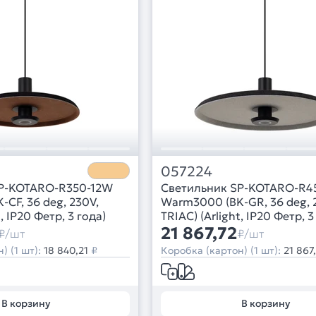
057224
SP-KOTARO-R350-12W
Светильник SP-KOTARO-R4
CF, 36 deg, 230V,
Warm3000 (BK-GR, 36 deg, 
t, IP20 Фетр, 3 года)
TRIAC) (Arlight, IP20 Фетр, 3
21 867,72
₽/шт
₽/шт
) (1 шт):
18 840,21
₽
Коробка (картон) (1 шт):
21 867
В корзину
В корзину