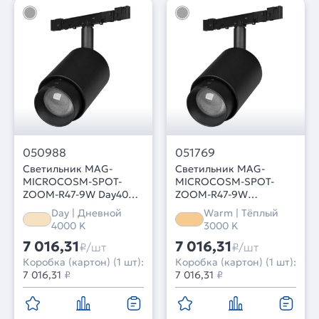
050988
051769
Светильник MAG-
Светильник MAG-
MICROCOSM-SPOT-
MICROCOSM-SPOT-
ZOOM-R47-9W Day4000
ZOOM-R47-9W
(BK, 15-55 deg, 24V)
Warm3000 (BK, 15-55
Day | Дневной
Warm | Тёплый
(Arlight, IP20 Металл, 5
deg, 24V) (Arlight, IP20
4000 K
3000 K
лет)
Металл, 5 лет)
7 016,31
7 016,31
₽/шт
₽/шт
Коробка (картон) (1 шт):
Коробка (картон) (1 шт):
7 016,31
₽
7 016,31
₽