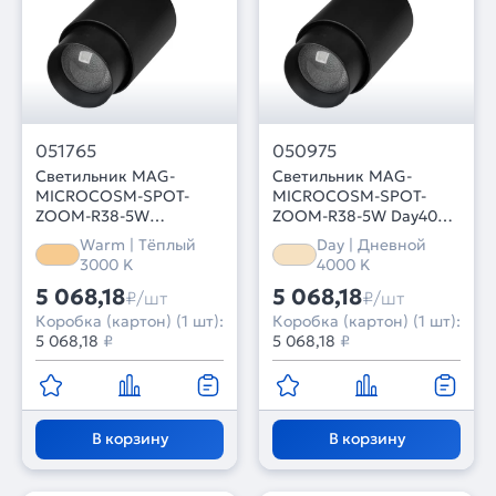
051765
050975
Светильник MAG-
Светильник MAG-
MICROCOSM-SPOT-
MICROCOSM-SPOT-
ZOOM-R38-5W
ZOOM-R38-5W Day4000
Warm3000 (BK, 10-55
(BK, 10-55 deg, 24V)
Warm | Тёплый
Day | Дневной
deg, 24V) (Arlight, IP20
(Arlight, IP20 Металл, 5
3000 K
4000 K
Металл, 5 лет)
лет)
5 068,18
5 068,18
₽/шт
₽/шт
Коробка (картон) (1 шт):
Коробка (картон) (1 шт):
5 068,18
₽
5 068,18
₽
В корзину
В корзину