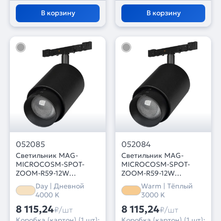
В корзину
В корзину
052085
052084
Светильник MAG-
Светильник MAG-
MICROCOSM-SPOT-
MICROCOSM-SPOT-
ZOOM-R59-12W
ZOOM-R59-12W
Day4000 (BK, 20-60 deg,
Warm3000 (BK, 20-60
Day | Дневной
Warm | Тёплый
24V) (Arlight, IP20
deg, 24V) (Arlight, IP20
4000 K
3000 K
Металл, 5 лет)
Металл, 5 лет)
8 115,24
8 115,24
₽/шт
₽/шт
Коробка (картон) (1 шт):
Коробка (картон) (1 шт):