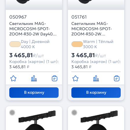
050967
051761
Светильник MAG-
Светильник MAG-
MICROCOSM-SPOT-
MICROCOSM-SPOT-
ZOOM-R30-2W Day4000
ZOOM-R30-2W
(BK, 15-45 deg, 24V)
Warm3000 (BK, 15-45
Day | Дневной
Warm | Тёплый
(Arlight, IP20 Металл, 5
deg, 24V) (Arlight, IP20
4000 K
3000 K
лет)
Металл, 5 лет)
3 465,81
3 465,81
₽/шт
₽/шт
Коробка (картон) (1 шт):
Коробка (картон) (1 шт):
3 465,81
₽
3 465,81
₽
В корзину
В корзину