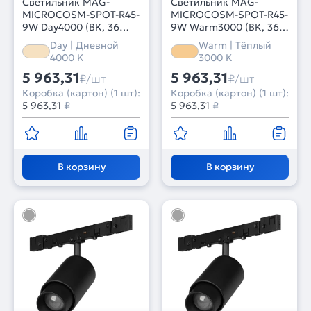
Светильник MAG-
Светильник MAG-
MICROCOSM-SPOT-R45-
MICROCOSM-SPOT-R45-
9W Day4000 (BK, 36
9W Warm3000 (BK, 36
deg, 24V) (Arlight, IP20
deg, 24V) (Arlight, IP20
Day | Дневной
Warm | Тёплый
Металл, 3 года)
Металл, 3 года)
4000 K
3000 K
5 963,31
5 963,31
₽/шт
₽/шт
Коробка (картон) (1 шт):
Коробка (картон) (1 шт):
5 963,31
₽
5 963,31
₽
В корзину
В корзину