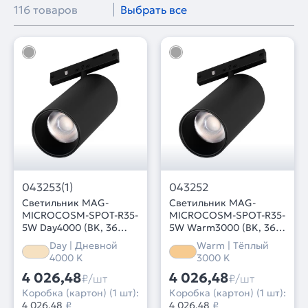
116 товаров
Выбрать все
043253(1)
043252
Светильник MAG-
Светильник MAG-
MICROCOSM-SPOT-R35-
MICROCOSM-SPOT-R35-
5W Day4000 (BK, 36
5W Warm3000 (BK, 36
deg, 24V) (Arlight, IP20
deg, 24V) (Arlight, IP20
Day | Дневной
Warm | Тёплый
Металл, 3 года)
Металл, 3 года)
4000 K
3000 K
4 026,48
4 026,48
₽/шт
₽/шт
Коробка (картон) (1 шт):
Коробка (картон) (1 шт):
4 026,48
₽
4 026,48
₽