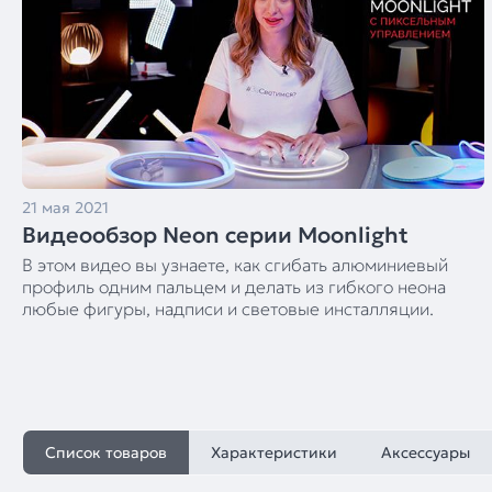
21 мая 2021
Видеообзор Neon серии Moonlight
В этом видео вы узнаете, как сгибать алюминиевый
профиль одним пальцем и делать из гибкого неона
любые фигуры, надписи и световые инсталляции.
Список товаров
Характеристики
Аксессуары