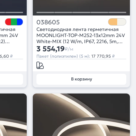
038605
тичная
Светодиодная лента герметичная
2mm 24V
MOONLIGHT-TOP-M252-13x12mm 24V
x2)
White-MIX (12 W/m, IP67, 2216, 5m,
ода)
Wire x1) (Arlight, 12 Вт/м, IP67)
3 554,19
₽/м
6,60
₽
Пакет (полиэтилен) (5 м):
17 770,95
₽
В корзину