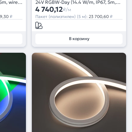
5m, wire
24V RGBW-Day (14.4 W/m, IP67, 5m,
wire x2) (Arlight, Вывод боковой, 3
4 740,12
₽/м
года)
9,30
₽
Пакет (полиэтилен) (5 м):
23 700,60
₽
В корзину