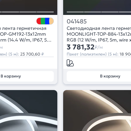
041485
 лента герметичная
Светодиодная лента герме
OP-GM192-13x12mm
MOONLIGHT-TOP-B84-13x1
 (14.4 W/m, IP67, 5m,
RGB (12 W/m, IP67, 5m, wire 
ght, Вывод боковой, 3
(Arlight, Вывод боковой, 3 г
3 781,32
м
₽/м
ен) (5 м):
23 700,60
₽
Пакет (полиэтилен) (5 м):
18 90
В корзину
В корзину