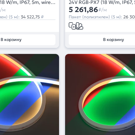
8 W/m, IP67, 5m, wire
24V RGB-PX7 (18 W/m, IP67, 
Вывод прямой, 2 года)
x2) (Arlight, Силикон)
5 261,86
/м
₽/м
ен) (5 м):
34 522,75
₽
Пакет (полиэтилен) (5 м):
26 30
В корзину
В корзину