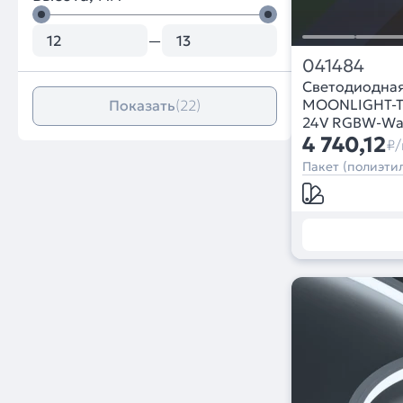
—
041484
Светодиодная
MOONLIGHT-T
Показать
(22)
24V RGBW-Warm
wire x2) (Arli
4 740,12
₽/
года)
Пакет (полиэтил