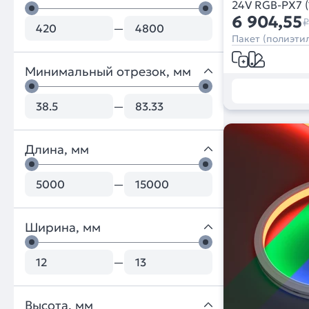
24V RGB-PX7 (1
x2) (Arlight, 
6 904,55
₽
—
Пакет (полиэтил
Минимальный отрезок, мм
—
Длина, мм
—
Ширина, мм
—
Высота, мм