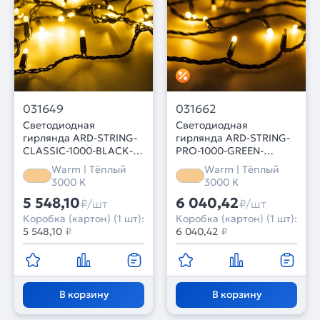
031649
031662
Светодиодная
Светодиодная
гирлянда ARD-STRING-
гирлянда ARD-STRING-
CLASSIC-1000-BLACK-
PRO-1000-GREEN-
100LED-PULSE Warm
100LED-MILK-PULSE
Warm | Тёплый
Warm | Тёплый
(230V, 7W) (Ardecoled,
Warm (230V, 7W)
3000 K
3000 K
IP65, 1 год)
(Ardecoled, IP65, 2 года)
5 548,10
6 040,42
₽/шт
₽/шт
Коробка (картон) (1 шт):
Коробка (картон) (1 шт):
5 548,10
₽
6 040,42
₽
В корзину
В корзину