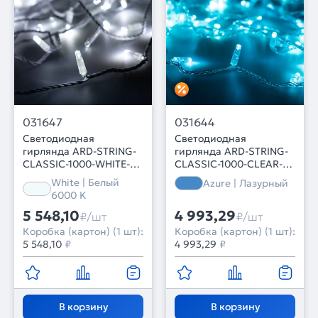
031647
031644
Светодиодная
Светодиодная
гирлянда ARD-STRING-
гирлянда ARD-STRING-
CLASSIC-1000-WHITE-
CLASSIC-1000-CLEAR-
100LED-PULSE White
100LED-PULSE Azure
White | Белый
Azure | Лазурный
(230V, 7W) (Ardecoled,
(230V, 7W) (Ardecoled,
6000 K
IP65, 1 год)
IP65, 1 год)
5 548,10
4 993,29
₽/шт
₽/шт
Коробка (картон) (1 шт):
Коробка (картон) (1 шт):
5 548,10
₽
4 993,29
₽
В корзину
В корзину