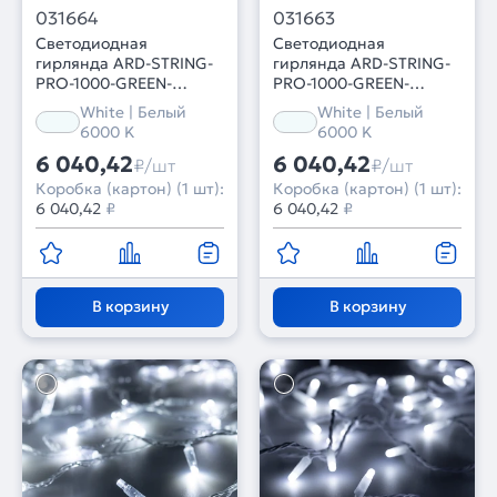
031664
031663
Светодиодная
Светодиодная
гирлянда ARD-STRING-
гирлянда ARD-STRING-
PRO-1000-GREEN-
PRO-1000-GREEN-
100LED-MILK-PULSE
100LED-PULSE White
White | Белый
White | Белый
White (230V, 7W)
(230V, 7W) (Ardecoled,
6000 K
6000 K
(Ardecoled, IP65, 2 года)
IP65, 2 года)
6 040,42
6 040,42
₽/шт
₽/шт
Коробка (картон) (1 шт):
Коробка (картон) (1 шт):
6 040,42
₽
6 040,42
₽
В корзину
В корзину