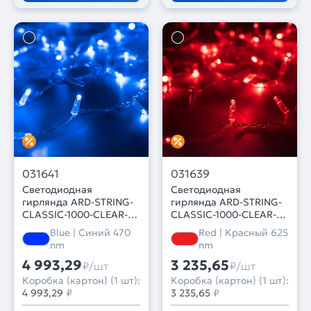
031641
031639
Светодиодная
Светодиодная
гирлянда ARD-STRING-
гирлянда ARD-STRING-
CLASSIC-1000-CLEAR-
CLASSIC-1000-CLEAR-
100LED-PULSE Blue
100LED-PULSE Red
Blue | Синий 470
Red | Красный 625
(230V, 7W) (Ardecoled,
(230V, 7W) (Ardecoled,
nm
nm
IP65, 1 год)
IP65, 1 год)
4 993,29
3 235,65
₽/шт
₽/шт
Коробка (картон) (1 шт):
Коробка (картон) (1 шт):
4 993,29
₽
3 235,65
₽