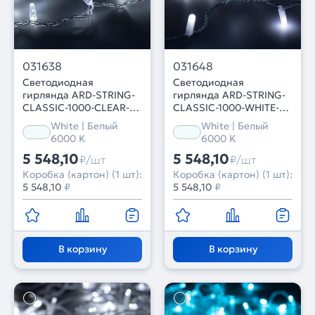
031638
031648
Светодиодная
Светодиодная
гирлянда ARD-STRING-
гирлянда ARD-STRING-
CLASSIC-1000-CLEAR-
CLASSIC-1000-WHITE-
100LED-PULSE White
100LED-MILK-PULSE
White | Белый
White | Белый
(230V, 7W) (Ardecoled,
White (230V, 7W)
6000 K
6000 K
IP65, 1 год)
(Ardecoled, IP65, 1 год)
5 548,10
5 548,10
₽/шт
₽/шт
Коробка (картон) (1 шт):
Коробка (картон) (1 шт):
5 548,10
₽
5 548,10
₽
В корзину
В корзину