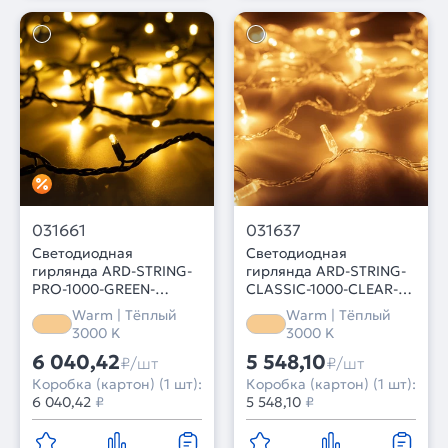
031661
031637
Светодиодная
Светодиодная
гирлянда ARD-STRING-
гирлянда ARD-STRING-
PRO-1000-GREEN-
CLASSIC-1000-CLEAR-
100LED-PULSE Warm
100LED-PULSE Warm
Warm | Тёплый
Warm | Тёплый
(230V, 7W) (Ardecoled,
(230V, 7W) (Ardecoled,
3000 K
3000 K
IP65, 2 года)
IP65, 1 год)
6 040,42
5 548,10
₽/шт
₽/шт
Коробка (картон) (1 шт):
Коробка (картон) (1 шт):
6 040,42
₽
5 548,10
₽