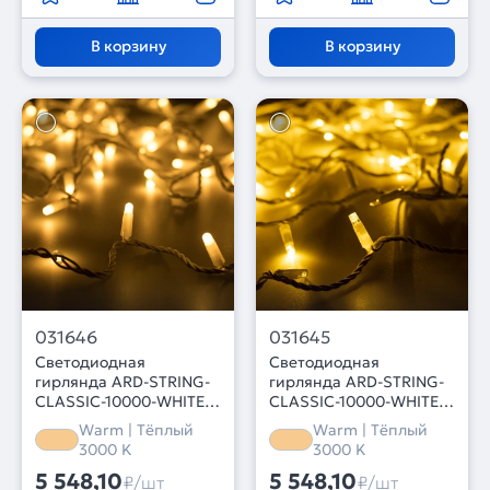
В корзину
В корзину
031646
031645
Светодиодная
Светодиодная
гирлянда ARD-STRING-
гирлянда ARD-STRING-
CLASSIC-10000-WHITE-
CLASSIC-10000-WHITE-
100LED-MILK-PULSE
100LED-PULSE Warm
Warm | Тёплый
Warm | Тёплый
Warm (230V, 7W)
(230V, 7W) (Ardecoled,
3000 K
3000 K
(Ardecoled, IP65, 1 год)
IP65, 1 год)
5 548,10
5 548,10
₽/шт
₽/шт