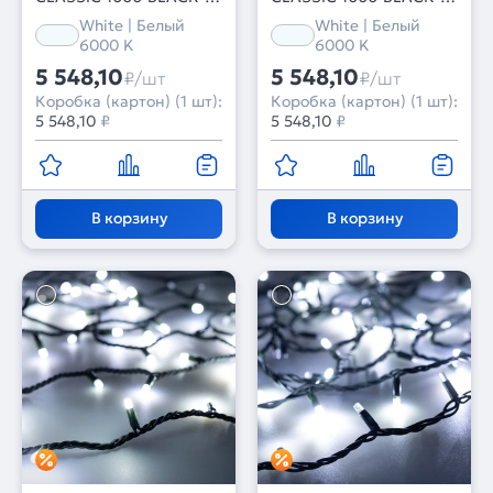
100LED-MILK-PULSE
100LED-PULSE White
White | Белый
White | Белый
White (230V, 7W)
(230V, 7W) (Ardecoled,
6000 K
6000 K
(Ardecoled, IP65, 1 год)
IP65, 1 год)
5 548,10
5 548,10
₽/шт
₽/шт
Коробка (картон) (1 шт):
Коробка (картон) (1 шт):
5 548,10
₽
5 548,10
₽
В корзину
В корзину