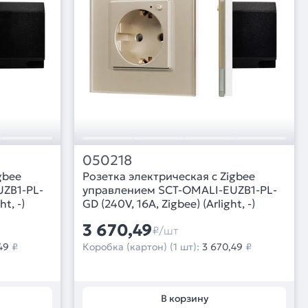
050218
gbee
Розетка электрическая с Zigbee
ZB1-PL-
управлением SCT-OMALI-EUZB1-PL-
t, -)
GD (240V, 16A, Zigbee) (Arlight, -)
3 670,49
₽/шт
49
₽
Коробка (картон) (1 шт):
3 670,49
₽
В корзину