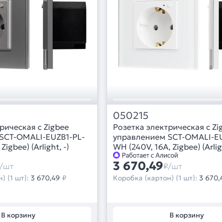
050215
рическая с Zigbee
Розетка электрическая с Zi
SCT-OMALI-EUZB1-PL-
управлением SCT-OMALI-EU
Zigbee) (Arlight, -)
WH (240V, 16A, Zigbee) (Arligh
3 670,49
/шт
₽/шт
) (1 шт):
3 670,49
₽
Коробка (картон) (1 шт):
3 670,
В корзину
В корзину