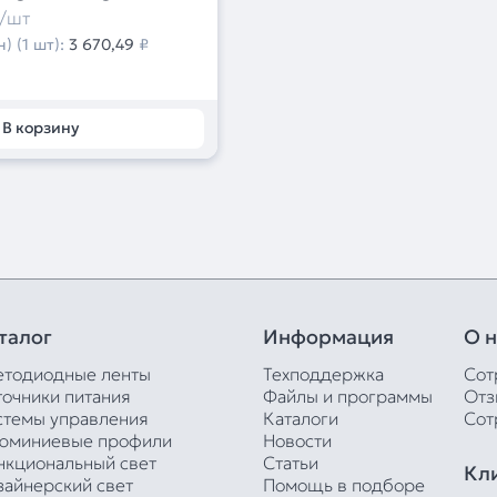
/шт
) (1 шт):
3 670,49
₽
В корзину
талог
Информация
О н
етодиодные ленты
Техподдержка
Сот
точники питания
Файлы и программы
Отз
стемы управления
Каталоги
Сот
юминиевые профили
Новости
нкциональный свет
Статьи
Кл
зайнерский свет
Помощь в подборе