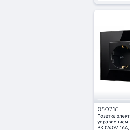
050216
Розетка элект
управлением 
BK (240V, 16A, 