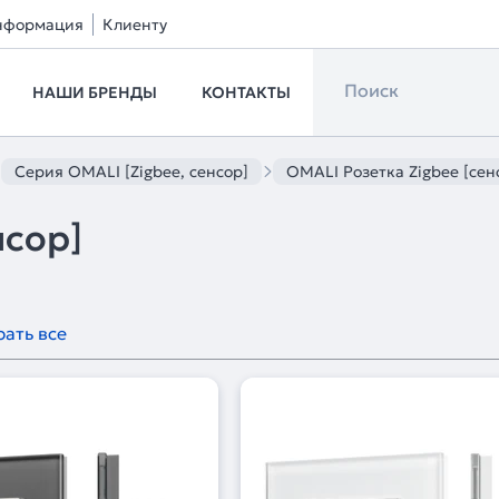
нформация
Клиенту
НАШИ БРЕНДЫ
КОНТАКТЫ
Серия OMALI [Zigbee, сенсор]
OMALI Розетка Zigbee [сен
нсор]
ать все