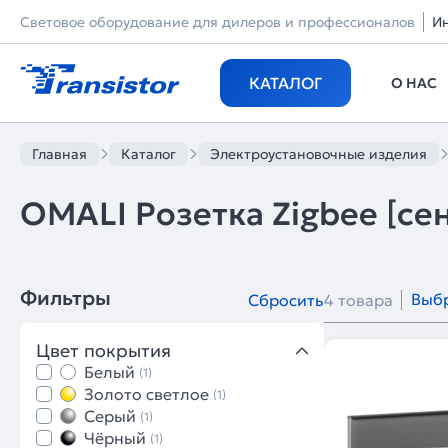
Световое оборудование для дилеров и профессионалов
И
КАТАЛОГ
О НАС
Главная
Каталог
Электроустановочные изделия
OMALI Розетка Zigbee [се
Фильтры
Выбр
Сбросить
4 товара
Цвет покрытия
Белый
(1)
Золото светлое
(1)
Серый
(1)
Чёрный
(1)