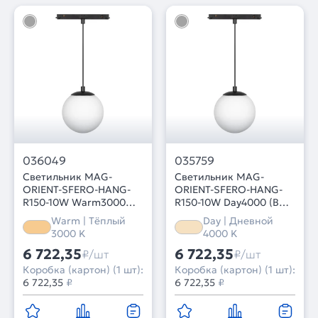
036049
035759
Светильник MAG-
Светильник MAG-
ORIENT-SFERO-HANG-
ORIENT-SFERO-HANG-
R150-10W Warm3000
R150-10W Day4000 (BK,
(BK, 300 deg, 48V)
300 deg, 48V) (Arlight,
Warm | Тёплый
Day | Дневной
(Arlight, IP20 Металл, 5
IP20 Металл, 5 лет)
3000 K
4000 K
лет)
6 722,35
6 722,35
₽/шт
₽/шт
Коробка (картон) (1 шт):
Коробка (картон) (1 шт):
6 722,35
₽
6 722,35
₽