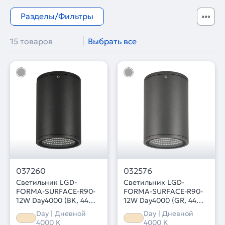
Разделы/Фильтры
15 товаров
Выбрать все
037260
032576
Светильник LGD-
Светильник LGD-
FORMA-SURFACE-R90-
FORMA-SURFACE-R90-
12W Day4000 (BK, 44
12W Day4000 (GR, 44
deg, 230V) (Arlight, IP54
deg, 230V) (Arlight, IP54
Day | Дневной
Day | Дневной
Металл, 3 года)
Металл, 3 года)
4000 K
4000 K