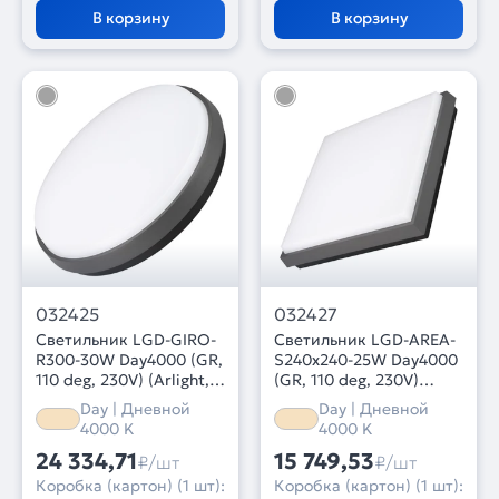
В корзину
В корзину
032425
032427
Светильник LGD-GIRO-
Светильник LGD-AREA-
R300-30W Day4000 (GR,
S240x240-25W Day4000
110 deg, 230V) (Arlight,
(GR, 110 deg, 230V)
IP54 Металл, 3 года)
(Arlight, IP54 Металл, 3
Day | Дневной
Day | Дневной
года)
4000 K
4000 K
24 334,71
15 749,53
₽/шт
₽/шт
Коробка (картон) (1 шт):
Коробка (картон) (1 шт):