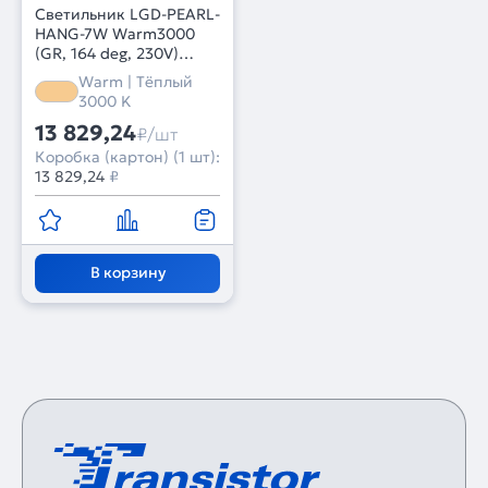
Светильник LGD-PEARL-
HANG-7W Warm3000
(GR, 164 deg, 230V)
(Arlight, IP65 Металл, 3
Warm | Тёплый
года)
3000 K
13 829,24
₽/шт
Коробка (картон) (1 шт):
13 829,24
₽
В корзину