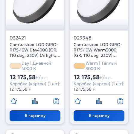
032421
029948
Светильник LGD-GIRO-
Светильник LGD-GIRO-
R175-10W Day4000 (GR,
R175-10W Warm3000
110 deg, 230V) (Arlight,
(GR, 110 deg, 230V)
IP54 Металл, 3 года)
(Arlight, IP54 Металл, 3
Day | Дневной
Warm | Тёплый
года)
4000 K
3000 K
12 175,58
12 175,58
₽/шт
₽/шт
Коробка (картон) (1 шт):
Коробка (картон) (1 шт):
12 175,58
₽
12 175,58
₽
В корзину
В корзину