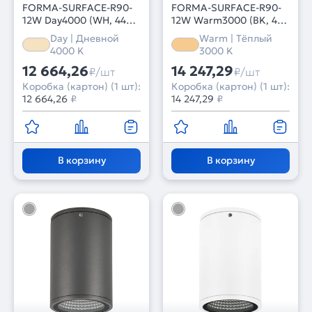
FORMA-SURFACE-R90-
FORMA-SURFACE-R90-
12W Day4000 (WH, 44
12W Warm3000 (BK, 44
deg, 230V) (Arlight, IP54
deg, 230V) (Arlight, IP54
Day | Дневной
Warm | Тёплый
Металл, 3 года)
Металл, 3 года)
4000 K
3000 K
12 664,26
14 247,29
₽/шт
₽/шт
Коробка (картон) (1 шт):
Коробка (картон) (1 шт):
12 664,26
₽
14 247,29
₽
В корзину
В корзину