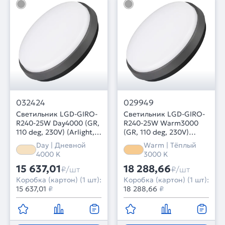
032424
029949
Светильник LGD-GIRO-
Светильник LGD-GIRO-
R240-25W Day4000 (GR,
R240-25W Warm3000
110 deg, 230V) (Arlight,
(GR, 110 deg, 230V)
IP54 Металл, 3 года)
(Arlight, IP54 Металл, 3
Day | Дневной
Warm | Тёплый
года)
4000 K
3000 K
15 637,01
18 288,66
₽/шт
₽/шт
Коробка (картон) (1 шт):
Коробка (картон) (1 шт):
15 637,01
₽
18 288,66
₽