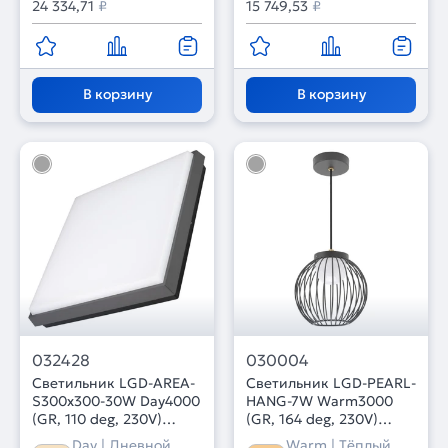
24 334,71
₽
15 749,53
₽
В корзину
В корзину
032428
030004
Светильник LGD-AREA-
Светильник LGD-PEARL-
S300x300-30W Day4000
HANG-7W Warm3000
(GR, 110 deg, 230V)
(GR, 164 deg, 230V)
(Arlight, IP54 Металл, 3
(Arlight, IP65 Металл, 3
Day | Дневной
Warm | Тёплый