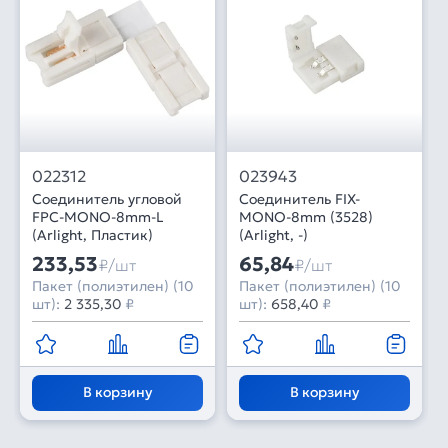
022312
023943
Соединитель угловой
Соединитель FIX-
FPC-MONO-8mm-L
MONO-8mm (3528)
(Arlight, Пластик)
(Arlight, -)
233,53
65,84
₽/шт
₽/шт
Пакет (полиэтилен) (10
Пакет (полиэтилен) (10
шт):
2 335,30
₽
шт):
658,40
₽
В корзину
В корзину