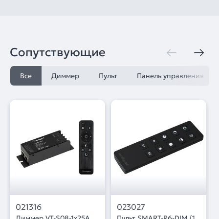
Сопутствующие
Все
Диммер
Пульт
Панель управления
021316
023027
Диммер VT-S08-1x25A
Пульт SMART-R6-DIM (1