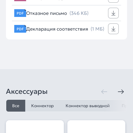
Отказное письмо
(346 КБ)
PDF
Декларация соответствия
(1 МБ)
PDF
Аксессуары
Все
Коннектор
Коннектор выводной
Пров