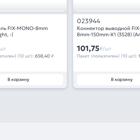
023944
ель FIX-MONO-8mm
Коннектор выводной FI
ght, -)
8mm-150mm-X1 (3528) (Arli
101,75
шт
₽/шт
этилен) (10 шт):
658,40
₽
Пакет (полиэтилен) (10 шт):
В корзину
В корзину