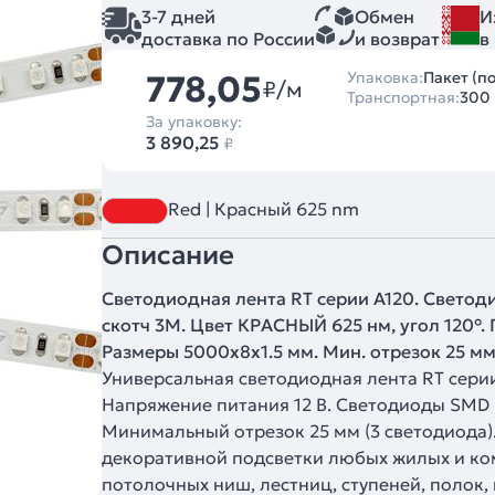
3-7 дней
Обмен
И
доставка по России
и возврат
в
778,05
Упаковка:
Пакет (п
₽/м
Транспортная:
300
За упаковку:
3 890,25
₽
Red | Красный 625 nm
Описание
Светодиодная лента RT серии A120. Светоди
скотч 3M. Цвет КРАСНЫЙ 625 нм, угол 120°. П
Размеры 5000x8x1.5 мм. Мин. отрезок 25 мм,
Универсальная светодиодная лента RT сери
Напряжение питания 12 В. Светодиоды SMD 2
Минимальный отрезок 25 мм (3 светодиода)
декоративной подсветки любых жилых и ко
потолочных ниш, лестниц, ступеней, полок,