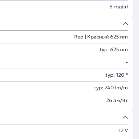
5 год(а)
Red | Красный 625 nm
typ: 625 nm
-
typ: 120 °
typ: 240 lm/m
26 лм/Вт
12 V