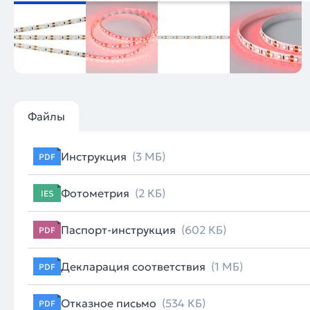
Файлы
Инструкция
(3 МБ)
PDF
Фотометрия
(2 КБ)
IES
Паспорт-инструкция
(602 КБ)
PDF
Декларация соответствия
(1 МБ)
PDF
Отказное письмо
(534 КБ)
PDF