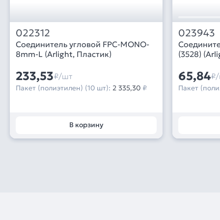
022312
023943
Соединитель угловой FPC-MONO-
Соединит
8mm-L (Arlight, Пластик)
(3528) (Arli
233,53
65,84
₽/шт
₽/
Пакет (полиэтилен) (10 шт):
2 335,30
₽
Пакет (поли
В корзину