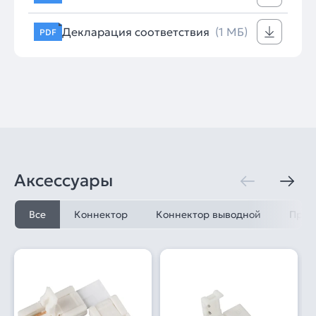
Декларация соответствия
(1 МБ)
PDF
Аксессуары
Все
Коннектор
Коннектор выводной
Пров