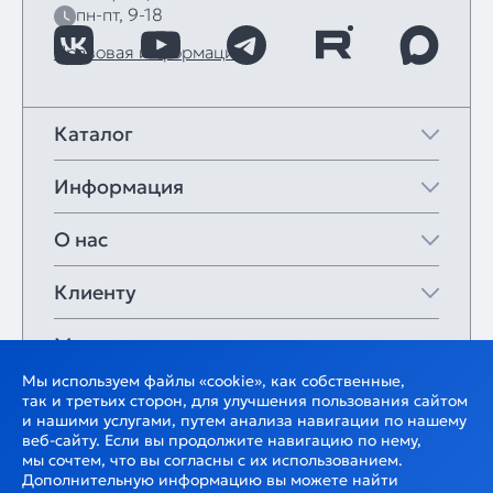
пн-пт, 9-18
Правовая информация
Каталог
Информация
О нас
Клиенту
Мои закладки
Мы используем файлы «cookie», как собственные,
так и третьих сторон, для улучшения пользования сайтом
и нашими услугами, путем анализа навигации по нашему
веб-сайту. Если вы продолжите навигацию по нему,
мы сочтем, что вы согласны с их использованием.
Дополнительную информацию вы можете найти