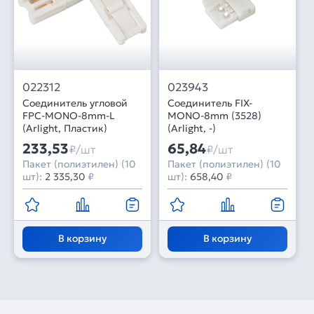
022312
023943
Соединитель угловой
Соединитель FIX-
FPC-MONO-8mm-L
MONO-8mm (3528)
(Arlight, Пластик)
(Arlight, -)
233,53
65,84
₽/шт
₽/шт
Пакет (полиэтилен) (10
Пакет (полиэтилен) (10
шт):
2 335,30
₽
шт):
658,40
₽
В корзину
В корзину