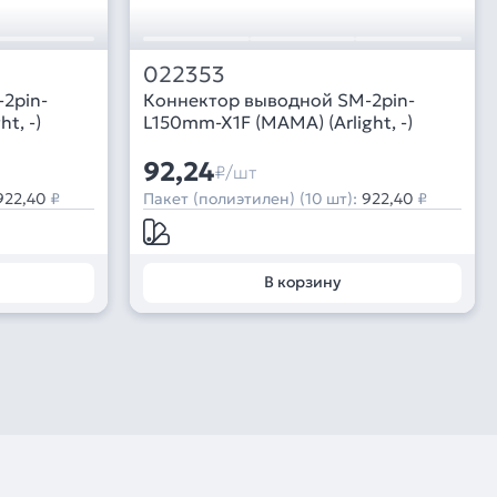
022353
2pin-
Коннектор выводной SM-2pin-
t, -)
L150mm-X1F (MAMA) (Arlight, -)
92,24
₽/шт
922,40
₽
Пакет (полиэтилен) (10 шт):
922,40
₽
В корзину