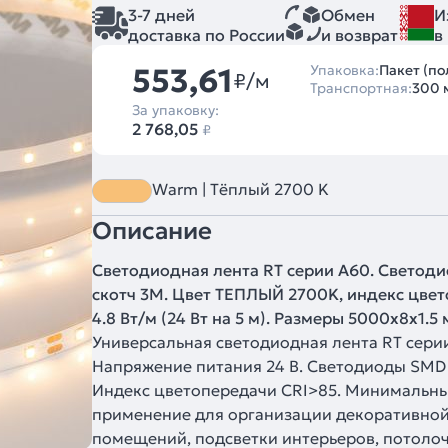
3-7 дней
Обмен
И
доставка по России
и возврат
в
553,61
Упаковка:
Пакет (по
₽/м
Транспортная:
300 
За упаковку:
2 768,05
₽
Warm | Тёплый 2700 K
Описание
Светодиодная лента RT серии A60. Светоди
скотч 3M. Цвет ТЕПЛЫЙ 2700K, индекс цвето
4.8 Вт/м (24 Вт на 5 м). Размеры 5000x8x1.5
Универсальная светодиодная лента RT сери
Напряжение питания 24 В. Светодиоды SMD 2
Индекс цветопередачи CRI>85. Минимальный
применение для организации декоративной
помещений, подсветки интерьеров, потолоч