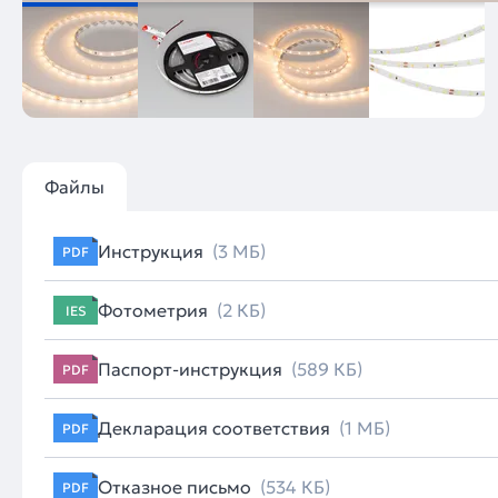
Файлы
Инструкция
(3 МБ)
PDF
Фотометрия
(2 КБ)
IES
Паспорт-инструкция
(589 КБ)
PDF
Декларация соответствия
(1 МБ)
PDF
Отказное письмо
(534 КБ)
PDF