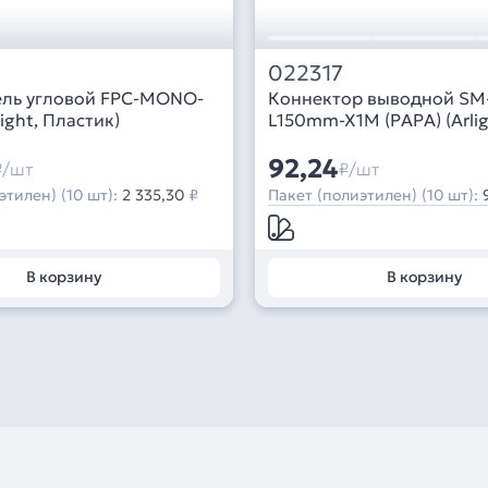
022317
ль угловой FPC-MONO-
Коннектор выводной SM-
ight, Пластик)
L150mm-X1M (PAPA) (Arligh
92,24
₽/шт
₽/шт
этилен) (10 шт):
2 335,30
₽
Пакет (полиэтилен) (10 шт):
В корзину
В корзину