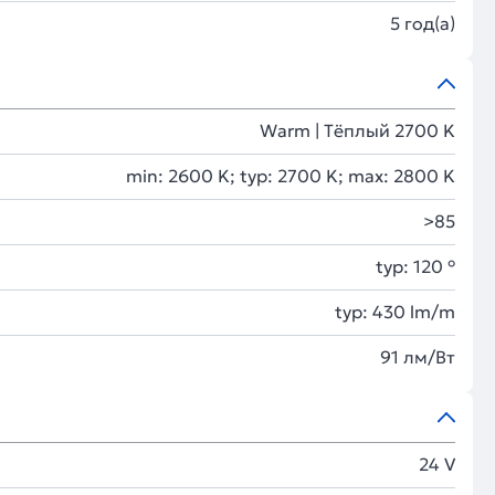
5 год(а)
Warm | Тёплый 2700 K
min: 2600 K; typ: 2700 K; max: 2800 K
>85
typ: 120 °
typ: 430 lm/m
91 лм/Вт
24 V