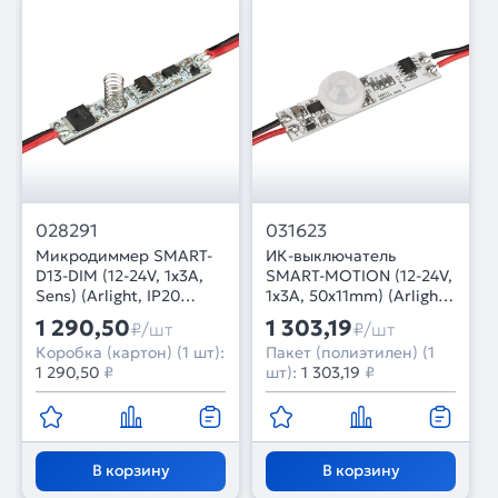
028291
031623
Микродиммер SMART-
ИК-выключатель
D13-DIM (12-24V, 1x3A,
SMART-MOTION (12-24V,
Sens) (Arlight, IP20
1х3А, 50x11mm) (Arlight,
Пластик, 5 лет)
IP20 Пластик, 5 лет)
1 290,50
1 303,19
₽/шт
₽/шт
Коробка (картон) (1 шт):
Пакет (полиэтилен) (1
1 290,50
₽
шт):
1 303,19
₽
В корзину
В корзину