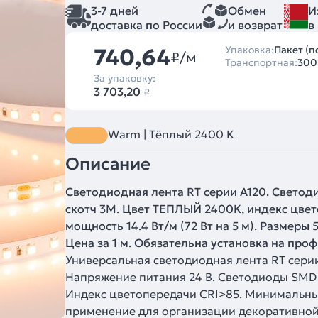
3-7 дней
Обмен
И
доставка по России
и возврат
в
740,64
Упаковка:
Пакет (п
₽/м
Транспортная:
300
За упаковку:
3 703,20
₽
Warm | Тёплый 2400 K
Описание
Светодиодная лента RT серии A120. Светод
скотч 3M. Цвет ТЕПЛЫЙ 2400K, индекс цвето
мощность 14.4 Вт/м (72 Вт на 5 м). Размеры
Цена за 1 м. Обязательна установка на проф
Универсальная светодиодная лента RT сери
Напряжение питания 24 В. Светодиоды SMD 2
Индекс цветопередачи CRI>85. Минимальный
применение для организации декоративной