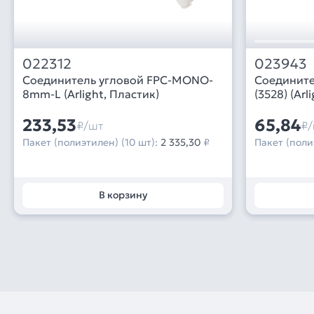
022312
023943
Соединитель угловой FPC-MONO-
Соединит
8mm-L (Arlight, Пластик)
(3528) (Arli
233,53
65,84
₽/шт
₽/
Пакет (полиэтилен) (10 шт):
2 335,30
₽
Пакет (поли
В корзину