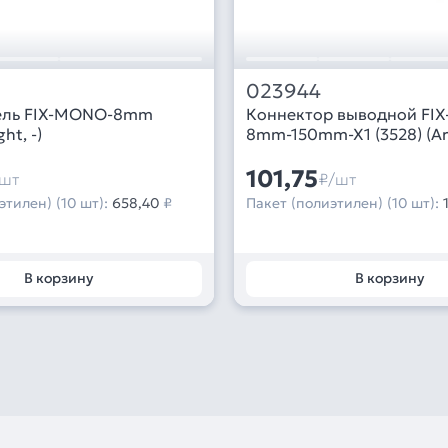
023944
ель FIX-MONO-8mm
Коннектор выводной FI
ght, -)
8mm-150mm-X1 (3528) (Arli
101,75
шт
₽/шт
этилен) (10 шт):
658,40
₽
Пакет (полиэтилен) (10 шт):
В корзину
В корзину