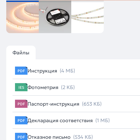
Файлы
Инструкция
(4 МБ)
PDF
Фотометрия
(2 КБ)
IES
Паспорт-инструкция
(653 КБ)
PDF
Декларация соответствия
(1 МБ)
PDF
Отказное письмо
(534 КБ)
PDF