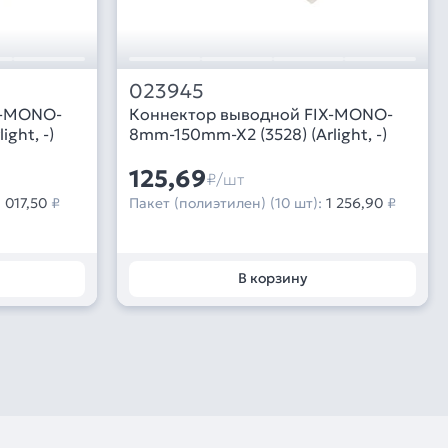
023945
X-MONO-
Коннектор выводной FIX-MONO-
ght, -)
8mm-150mm-X2 (3528) (Arlight, -)
125,69
₽/шт
1 017,50
₽
Пакет (полиэтилен) (10 шт):
1 256,90
₽
В корзину