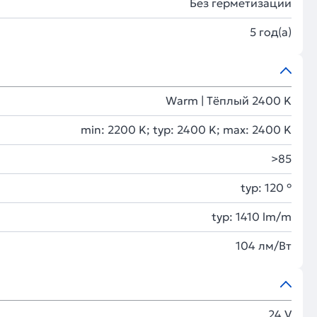
Без герметизации
5 год(а)
Warm | Тёплый 2400 K
min: 2200 K; typ: 2400 K; max: 2400 K
>85
typ: 120 °
typ: 1410 lm/m
104 лм/Вт
24 V