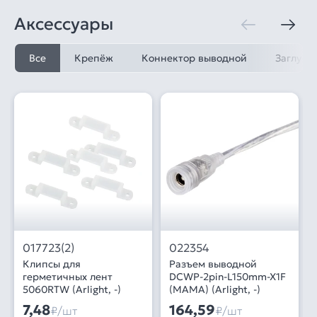
Аксессуары
Все
Крепёж
Коннектор выводной
Заглушк
017723(2)
022354
Клипсы для
Разъем выводной
герметичных лент
DCWP-2pin-L150mm-X1F
5060RTW (Arlight, -)
(MAMA) (Arlight, -)
7,48
164,59
₽/шт
₽/шт