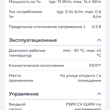
Мощность на 1м
typ: 13 W/m; max: 14.4 W/m
Ток потребления
typ: 0.54 A/m; max: 0.6
1м
A/m
Предельное отклонение напряжения ±
0.5 В
Эксплуатационные
Диапазон рабочих
min: -30 °C; max: 45
температур
°C
Климатическое исполнение
УХЛ1*
Место
На улице открыто / в
применения
помещении
Управление
Входной
PWM СV (ШИМ по
сигнал
напряжению)