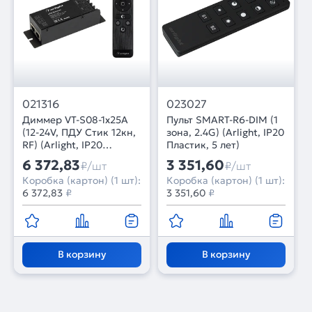
021316
023027
Диммер VT-S08-1x25A
Пульт SMART-R6-DIM (1
(12-24V, ПДУ Стик 12кн,
зона, 2.4G) (Arlight, IP20
RF) (Arlight, IP20
Пластик, 5 лет)
Металл, 3 года)
6 372,83
3 351,60
₽/шт
₽/шт
Коробка (картон) (1 шт):
Коробка (картон) (1 шт):
6 372,83
₽
3 351,60
₽
В корзину
В корзину