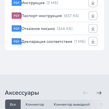
Инструкция
(3 МБ)
PDF
Паспорт-инструкция
(657 КБ)
PDF
Отказное письмо
(346 КБ)
PDF
Декларация соответствия
(1 МБ)
PDF
Аксессуары
Все
Коннектор
Коннектор выводной
Пров