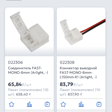
022306
022308
Соединитель FAST-
Коннектор выводной
MONO-8mm (Arlight, -)
FAST-MONO-8mm-
L150mm-X1 (Arlight, -)
65,84
83,79
₽/шт
₽/шт
Пакет (полиэтилен) (10
Пакет (полиэтилен) (10
шт):
658,40
₽
шт):
837,90
₽