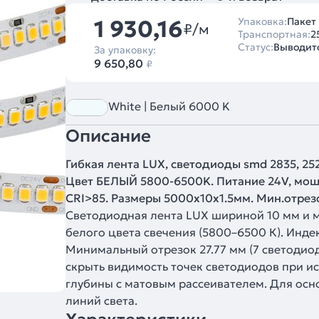
1 930,16
Упаковка:
Пакет 
₽/м
Транспортная:
2
Статус:
Выводитс
За упаковку:
9 650,80
₽
White | Белый 6000 K
Описание
Гибкая лента LUX, светодиоды smd 2835, 252
Цвет БЕЛЫЙ 5800-6500K. Питание 24V, мощно
CRI>85. Размеры 5000х10x1.5мм. Мин.отрезок
Светодиодная лента LUX шириной 10 мм и м
белого цвета свечения (5800–6500 К). Инде
Минимальный отрезок 27.77 мм (7 светодиод
скрыть видимость точек светодиодов при 
глубины с матовым рассеивателем. Для осн
линий света.