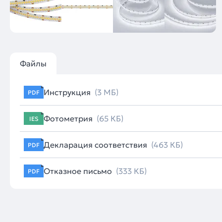
Файлы
Инструкция
(3 МБ)
PDF
Фотометрия
(65 КБ)
IES
Декларация соответствия
(463 КБ)
PDF
Отказное письмо
(333 КБ)
PDF