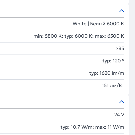
White | Белый 6000 K
min: 5800 K; typ: 6000 K; max: 6500 K
>85
typ: 120 °
typ: 1620 lm/m
151 лм/Вт
24 V
typ: 10.7 W/m; max: 11 W/m