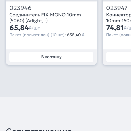
023946
023947
Соединитель FIX-MONO-10mm
Коннектор
(5060) (Arlight, -)
10mm-150mm
65,84
74,81
₽/шт
₽/
Пакет (полиэтилен) (10 шт):
658,40
₽
Пакет (поли
В корзину