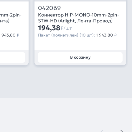
042069
mm-2pin-
Коннектор HIP-MONO-10mm-2pin-
нта)
STW-HD (Arlight, Лента-Провод)
194,38
₽/шт
1 943,80
₽
Пакет (полиэтилен) (10 шт):
1 943,80
₽
В корзину