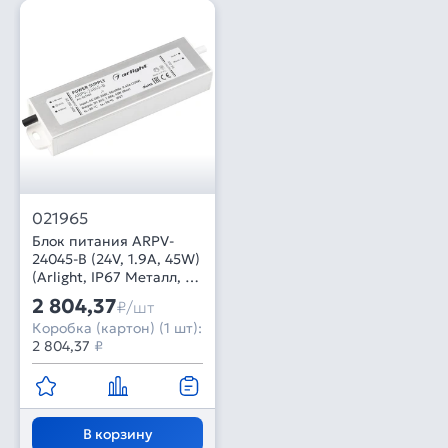
021965
Блок питания ARPV-
24045-B (24V, 1.9A, 45W)
(Arlight, IP67 Металл, 3
года)
2 804,37
₽/шт
Коробка (картон) (1 шт):
2 804,37
₽
В корзину