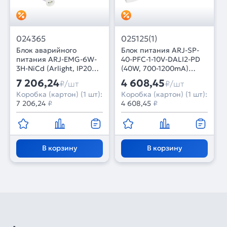
024365
025125(1)
Блок аварийного
Блок питания ARJ-SP-
питания ARJ-EMG-6W-
40-PFC-1-10V-DALI2-PD
3H-NiCd (Arlight, IP20
(40W, 700-1200mA)
Пластик, 2 года)
(Arlight, IP20 Пластик, 5
7 206,24
4 608,45
₽/шт
₽/шт
лет)
Коробка (картон) (1 шт):
Коробка (картон) (1 шт):
7 206,24
₽
4 608,45
₽
В корзину
В корзину