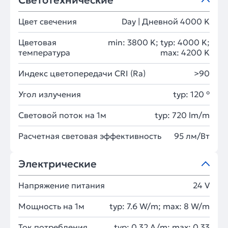
Светотехнические
Цвет свечения
Day | Дневной 4000 K
Цветовая
min: 3800 K; typ: 4000 K;
температура
max: 4200 K
Индекс цветопередачи CRI (Ra)
>90
Угол излучения
typ: 120 °
Световой поток на 1м
typ: 720 lm/m
Расчетная световая эффективность
95 лм/Вт
Электрические
Напряжение питания
24 V
Мощность на 1м
typ: 7.6 W/m; max: 8 W/m
Ток потребления
typ: 0.32 A/m; max: 0.33