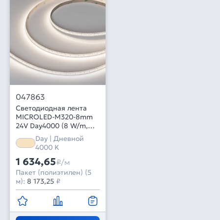
047863
Светодиодная лента
MICROLED-M320-8mm
24V Day4000 (8 W/m,
IP20, 2216, 5m) (Arlight,
Day | Дневной
130 лм/Вт)
4000 K
1 634,65
₽/м
Пакет (полиэтилен) (5
м):
8 173,25
₽