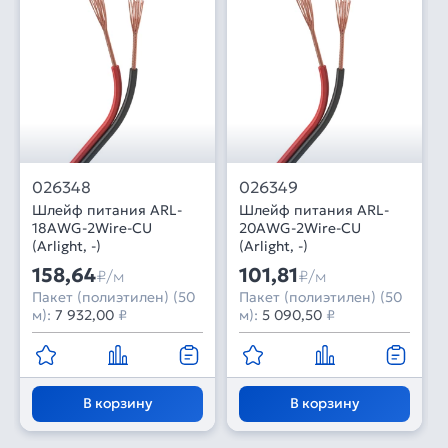
026348
026349
Шлейф питания ARL-
Шлейф питания ARL-
18AWG-2Wire-CU
20AWG-2Wire-CU
(Arlight, -)
(Arlight, -)
158,64
101,81
₽/м
₽/м
Пакет (полиэтилен) (50
Пакет (полиэтилен) (50
м):
7 932,00
₽
м):
5 090,50
₽
В корзину
В корзину