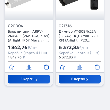
020004
021316
Блок питания ARPV-
Диммер VT-S08-1x25A
24030-B (24V, 1.3A, 30W)
(12-24V, ПДУ Стик 12кн,
(Arlight, IP67 Металл, 3
RF) (Arlight, IP20
года)
Металл, 3 года)
1 842,76
6 372,83
₽/шт
₽/шт
Коробка (картон) (1 шт):
Коробка (картон) (1 шт):
1 842,76
₽
6 372,83
₽
В корзину
В корзину