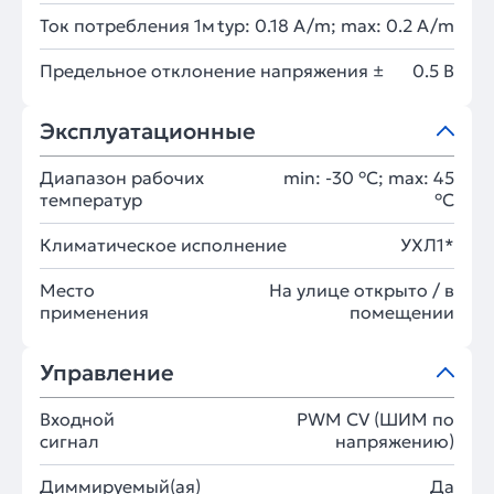
Ток потребления 1м
typ: 0.18 A/m; max: 0.2 A/m
Предельное отклонение напряжения ±
0.5 В
Эксплуатационные
Диапазон рабочих
min: -30 °C; max: 45
температур
°C
Климатическое исполнение
УХЛ1*
Место
На улице открыто / в
применения
помещении
Управление
Входной
PWM СV (ШИМ по
сигнал
напряжению)
Диммируемый(ая)
Да