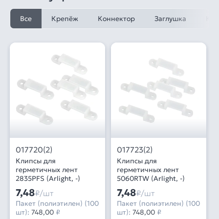
Все
Крепёж
Коннектор
Заглушка
Кон
017720(2)
017723(2)
Клипсы для
Клипсы для
герметичных лент
герметичных лент
2835PFS (Arlight, -)
5060RTW (Arlight, -)
7,48
7,48
₽/шт
₽/шт
Пакет (полиэтилен) (100
Пакет (полиэтилен) (100
шт):
748,00
₽
шт):
748,00
₽