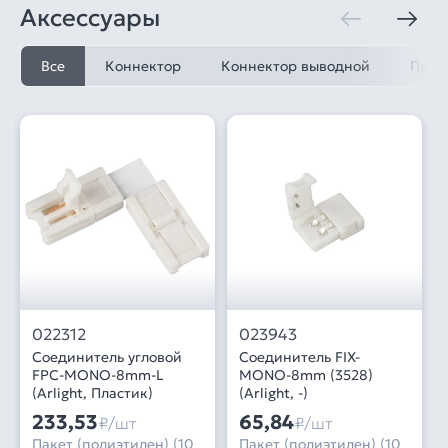
Аксессуары
Все
Коннектор
Коннектор выводной
Пров
022312
023943
Соединитель угловой
Соединитель FIX-
FPC-MONO-8mm-L
MONO-8mm (3528)
(Arlight, Пластик)
(Arlight, -)
233,53
65,84
₽/шт
₽/шт
Пакет (полиэтилен) (10
Пакет (полиэтилен) (10