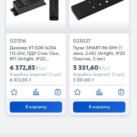
021316
023027
Диммер VT-S08-1x25A
Пульт SMART-R6-DIM (1
(12-24V, ПДУ Стик 12кн,
зона, 2.4G) (Arlight, IP20
RF) (Arlight, IP20
Пластик, 5 лет)
Металл, 3 года)
6 372,83
3 351,60
₽/шт
₽/шт
Коробка (картон) (1 шт):
Коробка (картон) (1 шт):
6 372,83
₽
3 351,60
₽
В корзину
В корзину