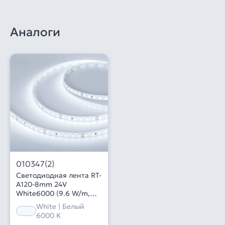
Аналоги
010347(2)
Светодиодная лента RT-
A120-8mm 24V
White6000 (9.6 W/m,
IP20, 2835, 5m) (Arlight,
White | Белый
9.6 Вт/м, IP20)
6000 K