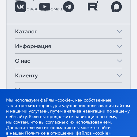
Правовая информация
Каталог
Информация
О нас
Клиенту
Мои закладки
Мы используем файлы «cookie», как собственные,
так и третьих сторон, для улучшения пользования сайтом
и нашими услугами, путем анализа навигации по нашему
веб-сайту. Если вы продолжите навигацию по нему,
мы сочтем, что вы согласны с их использованием.
Дополнительную информацию вы можете найти
в нашей
Политике
в отношении файлов «cookie».