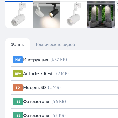
Файлы
Технические видео
Инструкция
(437 КБ)
PDF
Autodesk Revit
(2 МБ)
RFA
Модель 3D
(2 МБ)
3D
Фотометрия
(46 КБ)
IES
Фотометрия
(45 КБ)
IES