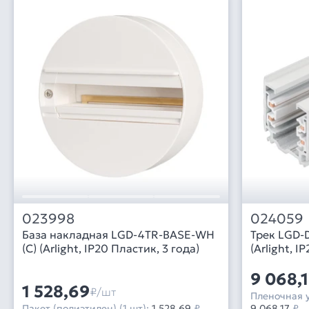
023998
024059
База накладная LGD-4TR-BASE-WH
Трек LGD-
(C) (Arlight, IP20 Пластик, 3 года)
(Arlight, I
9 068,
1 528,69
₽/шт
Пленочная у
Пакет (полиэтилен) (1 шт):
1 528,69
₽
9 068,17
₽