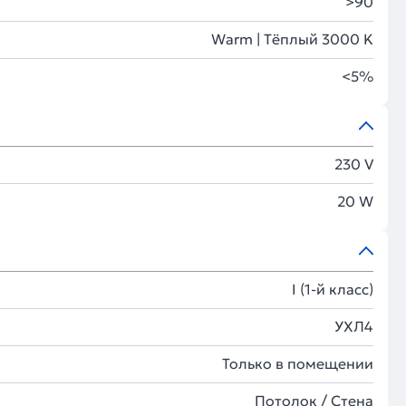
>90
Warm | Тёплый 3000 K
<5%
230 V
20 W
I (1-й класс)
УХЛ4
Только в помещении
Потолок / Cтена