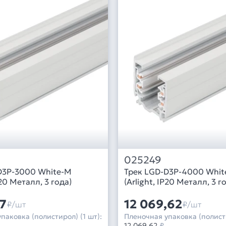
025249
D3P-3000 White-M
Трек LGD-D3P-4000 Whit
P20 Металл, 3 года)
(Arlight, IP20 Металл, 3 г
17
12 069,62
₽/шт
₽/шт
паковка (полистирол) (1 шт):
Пленочная упаковка (полисти
12 069,62
₽