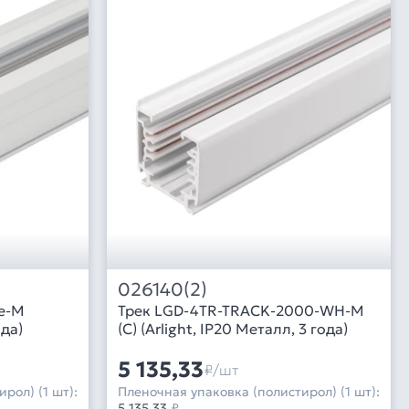
026140(2)
e-M
Трек LGD-4TR-TRACK-2000-WH-M
ода)
(C) (Arlight, IP20 Металл, 3 года)
5 135,33
₽/шт
рол) (1 шт):
Пленочная упаковка (полистирол) (1 шт):
5 135,33
₽