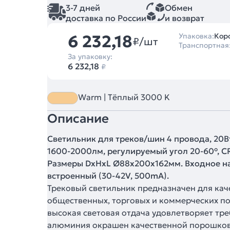
3-7 дней
Обмен
доставка по России
и возврат
6 232,18
Упаковка:
Коро
₽/шт
Транспортная
За упаковку:
6 232,18
₽
Warm | Тёплый 3000 K
Описание
Светильник для треков/шин 4 провода, 20В
1600-2000лм, регулируемый угол 20-60°, CR
Размеры DxHxL Ø88x200x162мм. Входное н
встроенный (30-42V, 500mA).
Трековый светильник предназначен для кач
общественных, торговых и коммерческих п
высокая световая отдача удовлетворяет тр
алюминия окрашен качественной порошково