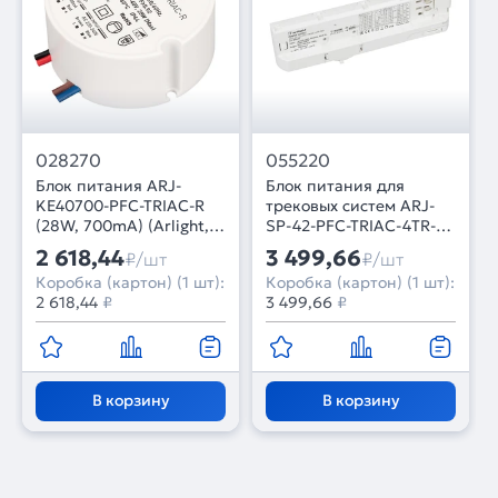
028270
055220
Блок питания ARJ-
Блок питания для
KE40700-PFC-TRIAC-R
трековых систем ARJ-
(28W, 700mA) (Arlight,
SP-42-PFC-TRIAC-4TR-
IP44 Пластик, 5 лет)
WH (42W, 9-40V, 0.3-
2 618,44
3 499,66
₽/шт
₽/шт
1.05A) (Arlight, IP20
Коробка (картон) (1 шт):
Коробка (картон) (1 шт):
Пластик, 5 лет)
2 618,44
₽
3 499,66
₽
В корзину
В корзину