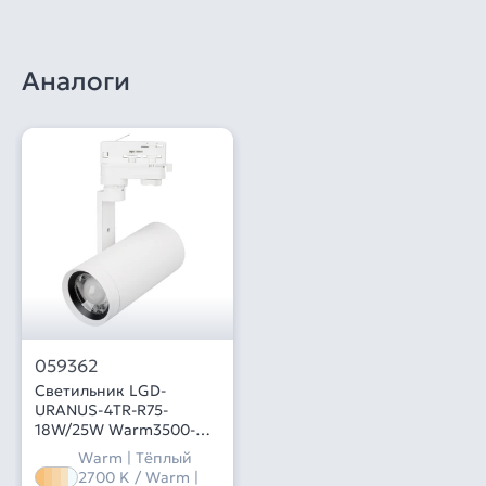
Аналоги
059362
Светильник LGD-
URANUS-4TR-R75-
18W/25W Warm3500-
MIX (WH, 20-50 deg, side
Warm | Тёплый
holder, 230V) (Arlight,
2700 K / Warm |