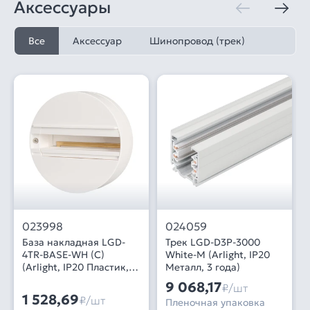
Аксессуары
Все
Аксессуар
Шинопровод (трек)
023998
024059
База накладная LGD-
Трек LGD-D3P-3000
4TR-BASE-WH (C)
White-M (Arlight, IP20
(Arlight, IP20 Пластик, 3
Металл, 3 года)
года)
9 068,17
₽/шт
1 528,69
₽/шт
Пленочная упаковка