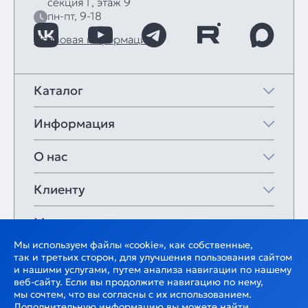
секция Г, этаж 9
пн-пт, 9-18
Правовая информация
Каталог
Информация
О нас
Клиенту
Мои закладки
Мы используем файлы «cookie», как собственные,
так и третьих сторон, для улучшения пользования сайтом
и нашими услугами, путем анализа навигации по нашему
веб-сайту. Если вы продолжите навигацию по нему,
мы сочтем, что вы согласны с их использованием.
Дополнительную информацию вы можете найти