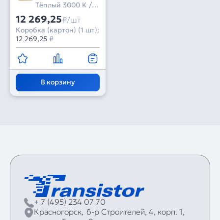
IP20 Металл, 5 лет)
Тёплый 3000 K /
Warm | Тёплый
12 269,25
₽/шт
3500 K / Day |
Коробка (картон) (1 шт):
Дневной 4000 K /
12 269,25
₽
White | Белый
6000 K
В корзину
+ 7 (495) 234 07 70
Красногорск,
б‑р Строителей, 4, корп. 1,