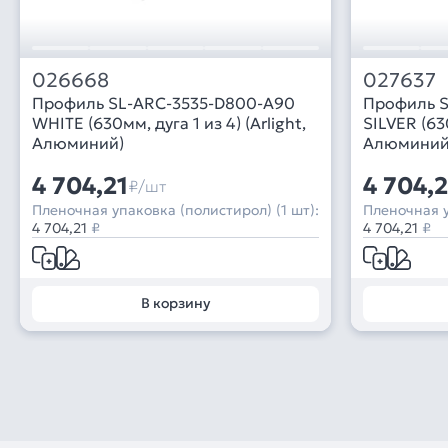
026668
027637
Профиль SL-ARC-3535-D800-A90
Профиль S
WHITE (630мм, дуга 1 из 4) (Arlight,
SILVER (630
Алюминий)
Алюминий
4 704,21
4 704,2
₽/шт
Пленочная упаковка (полистирол) (1 шт):
Пленочная у
4 704,21
₽
4 704,21
₽
В корзину