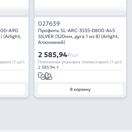
027639
800-A90
Профиль SL-ARC-3535-D800-A45
 (Arlight,
SILVER (320мм, дуга 1 из 8) (Arlight,
Алюминий)
2 585,94
₽/шт
рол) (1 шт):
Пленочная упаковка (полистирол) (1 шт):
2 585,94
₽
В корзину