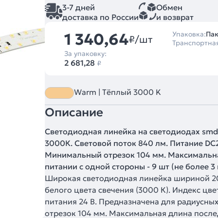
3-7 дней
Обмен
доставка по России
и возврат
1 340,64
Упаковка:
Пак
₽/шт
Транспортна
За упаковку:
2 681,28
₽
Warm | Тёплый 3000 K
Описание
Светодиодная линейка на светодиодах smd
3000К. Световой поток 840 лм. Питание DC24
Минимальный отрезок 104 мм. Максимальн
питании с одной стороны - 9 шт (не более 3 
Широкая светодиодная линейка шириной 20
белого цвета свечения (3000 К). Индекс цв
питания 24 В. Предназначена для радиусн
отрезок 104 мм. Максимальная длина после