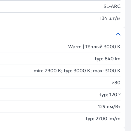
SL-ARC
134 шт/м
Warm | Тёплый 3000 K
typ: 840 lm
min: 2900 K; typ: 3000 K; max: 3100 K
>80
typ: 120 °
129 лм/Вт
typ: 2700 lm/m