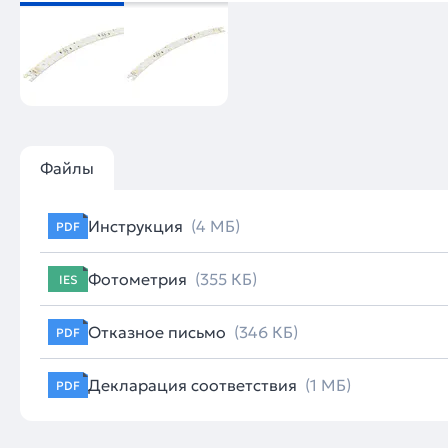
Файлы
Инструкция
(4 МБ)
PDF
Фотометрия
(355 КБ)
IES
Отказное письмо
(346 КБ)
PDF
Декларация соответствия
(1 МБ)
PDF