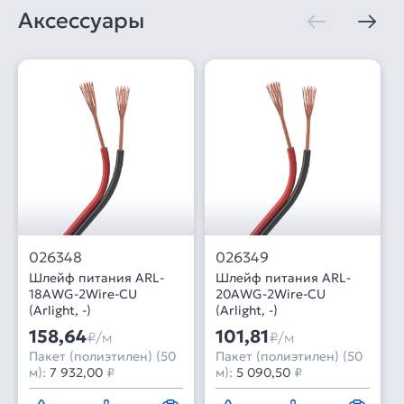
Аксессуары
026348
026349
Шлейф питания ARL-
Шлейф питания ARL-
18AWG-2Wire-CU
20AWG-2Wire-CU
(Arlight, -)
(Arlight, -)
158,64
101,81
₽/м
₽/м
Пакет (полиэтилен) (50
Пакет (полиэтилен) (50
м):
7 932,00
₽
м):
5 090,50
₽