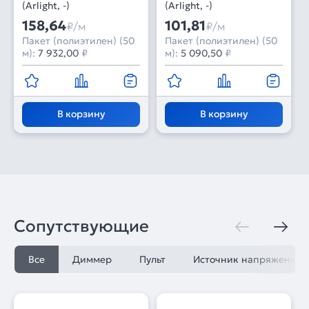
(Arlight, -)
(Arlight, -)
158,64
101,81
₽/м
₽/м
Пакет (полиэтилен) (50
Пакет (полиэтилен) (50
м):
7 932,00
₽
м):
5 090,50
₽
В корзину
В корзину
Сопутствующие
Все
Диммер
Пульт
Источник напряжения