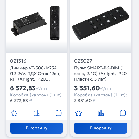
021316
023027
Диммер VT-S08-1x25A
Пульт SMART-R6-DIM (1
(12-24V, ПДУ Стик 12кн,
зона, 2.4G) (Arlight, IP20
RF) (Arlight, IP20
Пластик, 5 лет)
Металл, 3 года)
6 372,83
3 351,60
₽/шт
₽/шт
Коробка (картон) (1 шт):
Коробка (картон) (1 шт):
6 372,83
₽
3 351,60
₽
В корзину
В корзину