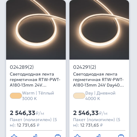
024289(2)
024291(2)
Светодиодная лента
Светодиодная лента
герметичная RTW-PWT-
герметичная RTW-PWT-
A180-13mm 24V
A180-13mm 24V Day4000
Warm3000 (14.4 W/m,
(14.4 W/m, IP67, 2835,
Warm | Тёплый
Day | Дневной
IP67, 2835, 5m) (Arlight,
5m) (Arlight, 14.4 Вт/м,
3000 K
4000 K
14.4 Вт/м, IP67)
IP67)
2 546,33
2 546,33
₽/м
₽/м
Пакет (полиэтилен) (5
Пакет (полиэтилен) (5
м):
12 731,65
₽
м):
12 731,65
₽