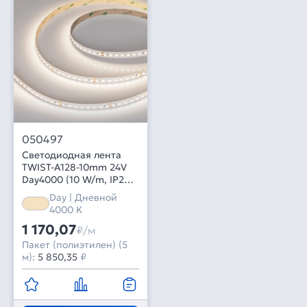
050497
Светодиодная лента
TWIST-A128-10mm 24V
Day4000 (10 W/m, IP20,
5m) (Arlight, 7 лет)
Day | Дневной
4000 K
1 170,07
₽/м
Пакет (полиэтилен) (5
м):
5 850,35
₽