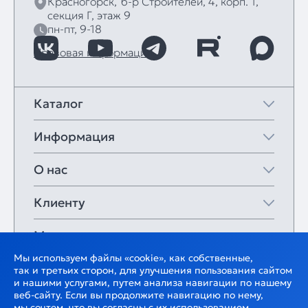
Красногорск,
б‑р Строителей, 4, корп. 1,
секция Г, этаж 9
пн-пт, 9-18
Правовая информация
Каталог
Информация
О нас
Клиенту
Мои закладки
Мы используем файлы «cookie», как собственные,
так и третьих сторон, для улучшения пользования сайтом
и нашими услугами, путем анализа навигации по нашему
веб-сайту. Если вы продолжите навигацию по нему,
мы сочтем, что вы согласны с их использованием.