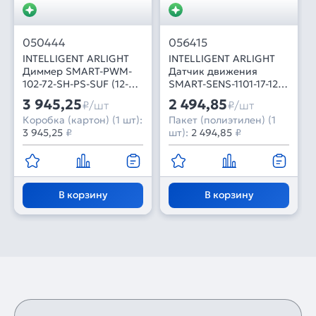
050444
056415
INTELLIGENT ARLIGHT
INTELLIGENT ARLIGHT
Диммер SMART-PWM-
Датчик движения
102-72-SH-PS-SUF (12-
SMART-SENS-1101-17-12-
48V, 2x7A, 2.4G) (IARL,
IN White (12-24V, 1x1.5A,
3 945,25
2 494,85
₽/шт
₽/шт
Контроллер)
Switch) (IARL, IP20
Коробка (картон) (1 шт):
Пакет (полиэтилен) (1
Пластик, 5 лет)
3 945,25
₽
шт):
2 494,85
₽
В корзину
В корзину